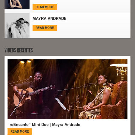
READ MORE
MAYRA ANDRADE
READ MORE
VíDEOS RECENTES
“reEncanto” Mini Doc | Mayra Andrade
READ MORE