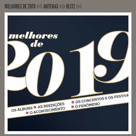
MELHORES DE 2019 ◊◊ ANTENA3 ◊◊ BLITZ ◊◊