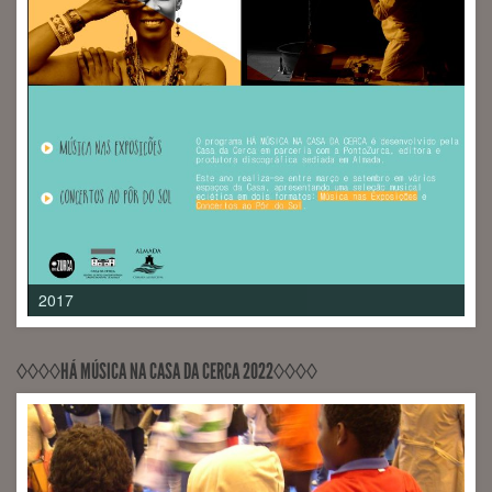
2017
◊◊◊◊HÁ MÚSICA NA CASA DA CERCA 2022◊◊◊◊