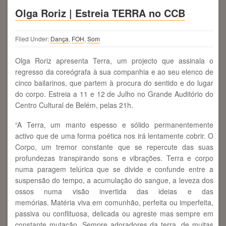
Olga Roriz | Estreia TERRA no CCB
Filed Under:
Dança
,
FOH
,
Som
Olga Roriz apresenta Terra, um projecto que assinala o
regresso da coreógrafa à sua companhia e ao seu elenco de
cinco bailarinos, que partem à procura do sentido e do lugar
do corpo. Estreia a 11 e 12 de Julho no Grande Auditório do
Centro Cultural de Belém, pelas 21h.
“A Terra, um manto espesso e sólido permanentemente
activo que de uma forma poética nos irá lentamente cobrir. O
Corpo, um tremor constante que se repercute das suas
profundezas transpirando sons e vibrações. Terra e corpo
numa paragem telúrica que se divide e confunde entre a
suspensão do tempo, a acumulação do sangue, a leveza dos
ossos numa visão invertida das ideias e das
memórias. Matéria viva em comunhão, perfeita ou imperfeita,
passiva ou conflituosa, delicada ou agreste mas sempre em
constante mutação. Sempre adoradores da terra, de muitas