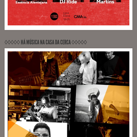
◊◊◊◊◊ HÁ MÚSICA NA CASA DA CERCA ◊◊◊◊◊