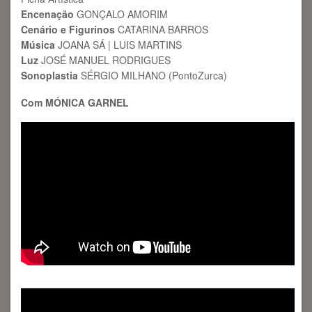
Encenação
GONÇALO AMORIM
Cenário e Figurinos
CATARINA BARROS
Música
JOANA SÁ | LUIS MARTINS
Luz
JOSÉ MANUEL RODRIGUES
Sonoplastia
SÉRGIO MILHANO (PontoZurca)
Com MÓNICA GARNEL