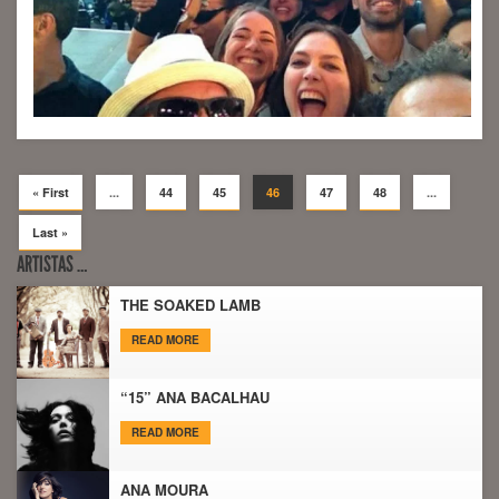
« First
...
44
45
46
47
48
...
Last »
ARTISTAS …
THE SOAKED LAMB
READ MORE
“15” ANA BACALHAU
READ MORE
ANA MOURA