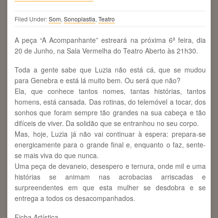
Filed Under:
Som
,
Sonoplastia
,
Teatro
A peça “A Acompanhante” estreará na próxima 6ª feira, dia
20 de Junho, na Sala Vermelha do Teatro Aberto às 21h30.
Toda a gente sabe que Luzia não está cá, que se mudou
para Genebra e está lá muito bem. Ou será que não?
Ela, que conhece tantos nomes, tantas histórias, tantos
homens, está cansada. Das rotinas, do telemóvel a tocar, dos
sonhos que foram sempre tão grandes na sua cabeça e tão
difíceis de viver. Da solidão que se entranhou no seu corpo.
Mas, hoje, Luzia já não vai continuar à espera: prepara-se
energicamente para o grande final e, enquanto o faz, sente-
se mais viva do que nunca.
Uma peça de devaneio, desespero e ternura, onde mil e uma
histórias se animam nas acrobacias arriscadas e
surpreendentes em que esta mulher se desdobra e se
entrega a todos os desacompanhados.
Ficha Artística