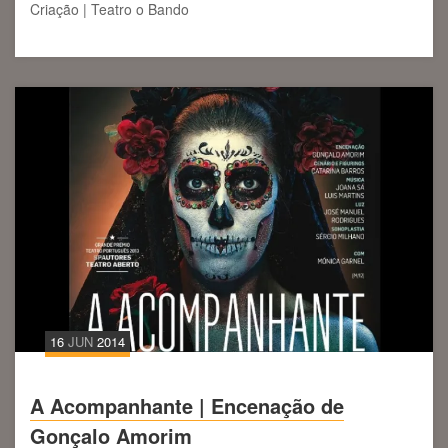
Criação | Teatro o Bando
16
JUN
2014
A Acompanhante | Encenação de
Gonçalo Amorim