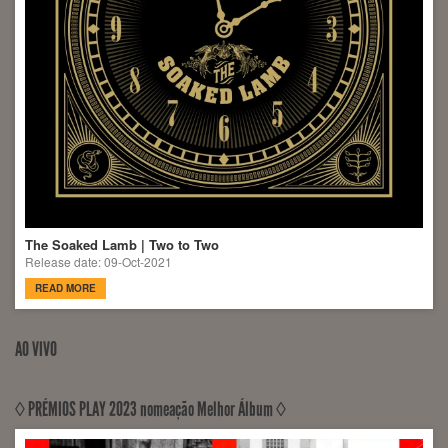
The Soaked Lamb | Two to Two
Release date: 09-Oct-2021
READ MORE
AO VIVO
◊ PRÉMIOS PLAY 2023 nomeação Melhor Álbum ◊