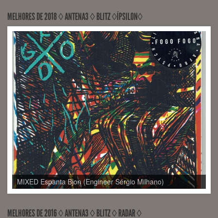
MELHORES DE 2018 ◊ ANTENA3 ◊ BLITZ ◊ÍPSILON◊
MIXED Espanta Bjon (Engineer Sérgio Milhano)
MELHORES DE 2016 ◊ ANTENA3 ◊ BLITZ ◊ RADAR ◊