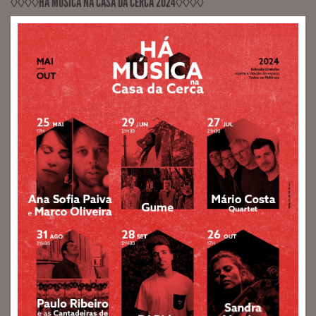
◊◊◊◊HÁ MÚSICA NA CASA DA CERCA 2024◊◊◊◊