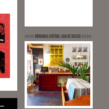
◊◊◊◊ DROGARIA CENTRAL LOJA DE DISCOS ◊◊◊◊