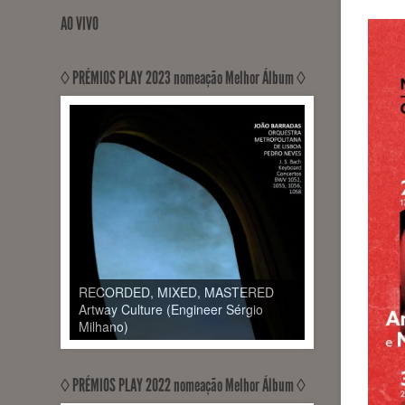
AO VIVO
◊ PRÉMIOS PLAY 2023 nomeação Melhor Álbum ◊
RECORDED, MIXED, MASTERED
Artway Culture (Engineer Sérgio
Milhano)
◊ PRÉMIOS PLAY 2022 nomeação Melhor Álbum ◊