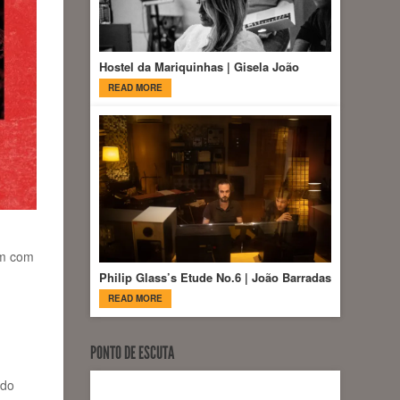
Hostel da Mariquinhas | Gisela João
READ MORE
em com
Philip Glass’s Etude No.6 | João Barradas
READ MORE
PONTO DE ESCUTA
 do