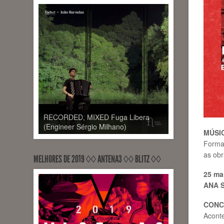
RECORDED, MIXED Fuga Libera
(Engineer Sérgio Milhano)
MÚSI
Forma
as ob
MELHORES DE 2019 ◊◊ ANTENA3 ◊◊ BLITZ ◊◊
25 ma
ANA S
CONC
Aconte