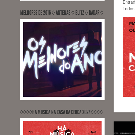
Entrad
Todos 
MELHORES DE 2016 ◊ ANTENA3 ◊ BLITZ ◊ RADAR ◊
RECORDED, MIXED, RELEASED
PontoZurca (Engineer Sérgio
Milhano)
◊◊◊◊HÁ MÚSICA NA CASA DA CERCA 2024◊◊◊◊