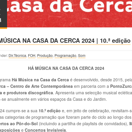
4
Y
4
MÚSICA NA CASA DA CERCA 2024 | 10.ª edição
nder:
Dir.Técnica
,
FOH
,
Produção
,
Programação
,
Som
HÁ MÚSICA NA CASA DA CERCA 2024
grama
Há Música na Casa da Cerca
é desenvolvido, desde 2015, pe
rca – Centro de Arte Contemporânea
em parceria com a
PontoZurc
ra e produtora discográfica
. Apresenta uma selecção musical eclética
a-se anualmente em vários espaços da Casa e do Jardim.
24 cumpre-se a sua
10.º edição
e, em jeito de celebração, revisitam-
as categorias de programação que fizeram parte do ciclo ao longo dos
rtos ao Pôr-do-Sol
(incluindo a partilha de playlists de convidados),
M
xposições
e
Concertos Invisíveis
.