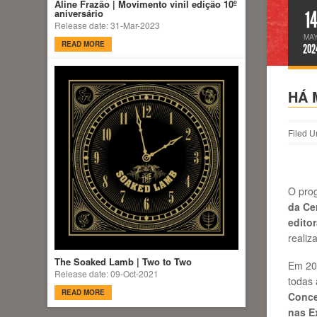
Aline Frazão | Movimento vinil edição 10º
1
aniversário
Release date: 31-Mar-2023
MA
READ MORE
202
HÁ 
Filed U
O pro
da Ce
edito
realiz
The Soaked Lamb | Two to Two
Em 20
Release date: 09-Oct-2021
todas 
READ MORE
Conce
nas E