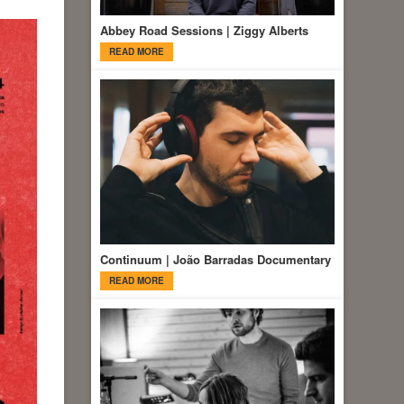
Abbey Road Sessions | Ziggy Alberts
READ MORE
Continuum | João Barradas Documentary
READ MORE