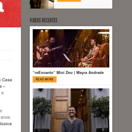
VíDEOS RECENTES
“reEncanto” Mini Doc | Mayra Andrade
la
Casa
READ MORE
a –
 e
se
 anos:
úsica