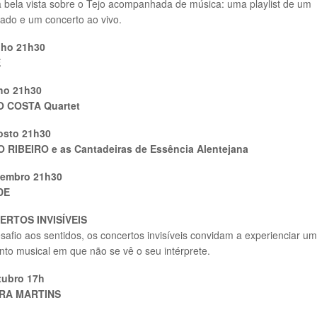
a bela vista sobre o Tejo acompanhada de música: uma playlist de um
ado e um concerto ao vivo.
nho 21h30
E
lho 21h30
 COSTA Quartet
osto 21h30
 RIBEIRO e as Cantadeiras de Essência Alentejana
tembro 21h30
DE
RTOS INVISÍVEIS
afio aos sentidos, os concertos invisíveis convidam a experienciar um
o musical em que não se vê o seu intérprete.
tubro 17h
RA MARTINS