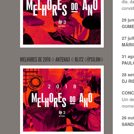
dia, d
convid
29 ju
GUM
27 ju
MÁRIO
31 ag
MELHORES DE 2018 ◊ ANTENA3 ◊ BLITZ ◊ÍPSILON◊
PAULO
28 se
DJ RI
CONCE
Um des
moment
26 ou
SAND