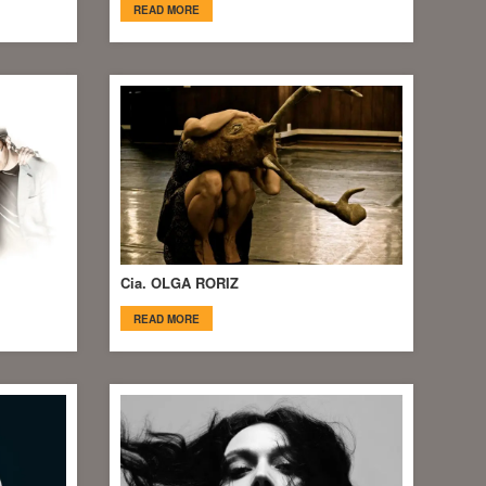
READ MORE
Cia. OLGA RORIZ
READ MORE