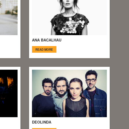
ANA BACALHAU
READ MORE
DEOLINDA