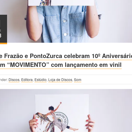
1
R
3
e Frazão e PontoZurca celebram 10º Aniversári
um “MOVIMENTO” com lançamento em vinil
nder:
Discos
,
Editora
,
Estúdio
,
Loja de Discos
,
Som