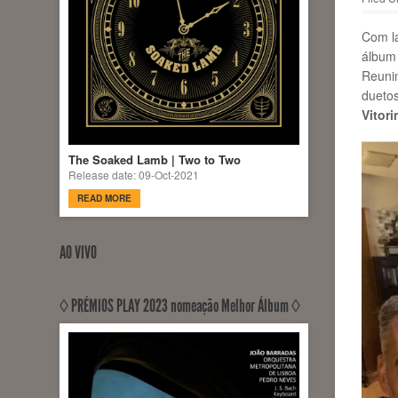
Com l
álbum 
Reunin
dueto
Vitori
The Soaked Lamb | Two to Two
Release date: 09-Oct-2021
READ MORE
AO VIVO
◊ PRÉMIOS PLAY 2023 nomeação Melhor Álbum ◊