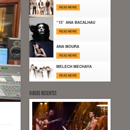
READ MORE
“15” ANA BACALHAU
READ MORE
ANA MOURA
READ MORE
MELECH MECHAYA
READ MORE
VíDEOS RECENTES