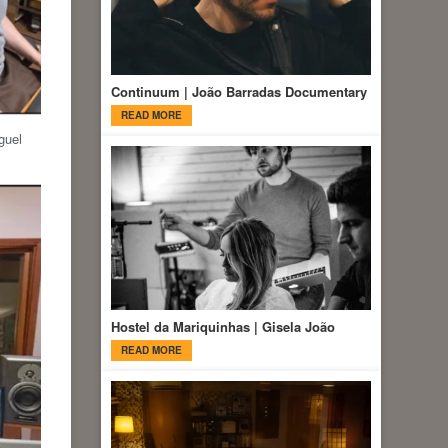
Continuum | João Barradas Documentary
READ MORE
guel
Hostel da Mariquinhas | Gisela João
READ MORE