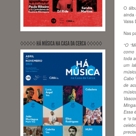
O álb
ainda 
Vaiss 
Nas pa
◊◊◊◊◊ HÁ MÚSICA NA CASA DA CERCA ◊◊◊◊◊
“O “M
como 
toda a
um la
músic
Cabo V
de ac
músic
Vasco
Mingas
Essa é
e “o t
celeb
precis