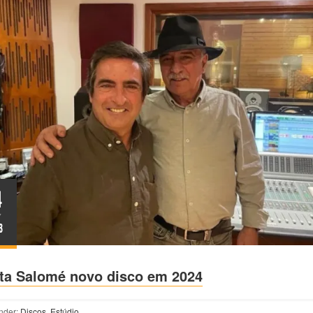
4
Y
3
ita Salomé novo disco em 2024
nder:
Discos
,
Estúdio