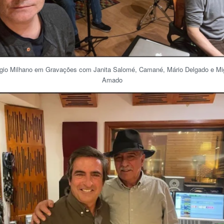
gio Milhano em Gravações com Janita Salomé, Camané, Mário Delgado e Mi
Amado