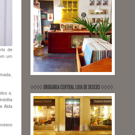
rio de
com um
lmada,
◊◊◊◊ DROGARIA CENTRAL LOJA DE DISCOS ◊◊◊◊
lico e,
inédita
de Alda
ncesco