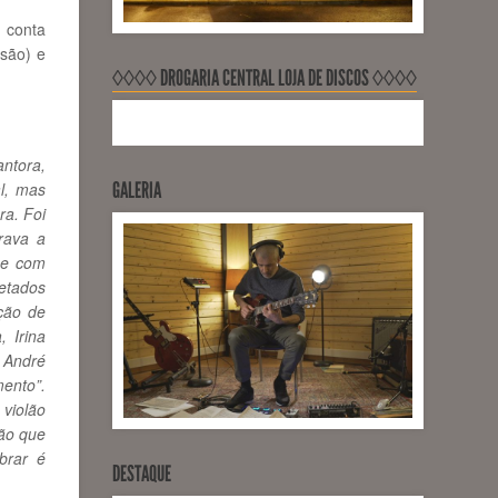
 conta
ssão) e
◊◊◊◊ DROGARIA CENTRAL LOJA DE DISCOS ◊◊◊◊
ntora,
GALERIA
l, mas
ra. Foi
rava a
 e com
retados
ção de
 Irina
 André
mento”.
 violão
ção que
brar é
DESTAQUE