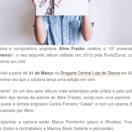
tora e compositora angolana
Aline Frazão
celebra o 10º aniversá
mento
“, o seu segundo álbum editado em 2013 pela
PontoZurca
, 
ento em vinil.
ível a partir de
31 de Março
na
Drogaria Central Loja de Discos
em A
imeira vez que a cantora lança uma edição em vinil.
ento” foi um dos seus álbuns mais aclamados pela crítica e pelo púb
lém dos temas da autoria de Aline Frazão, conta com uma parceria 
poeta e letrista angolano Carlos Ferreira “Cassé” e com um poema 
usicado por Aline.
mpanhar a cantora estão Marco Pombinho (piano e Rhodes), Fra
e (baixo e contrabaixo) e Marcos Alves (bateria e percussão).