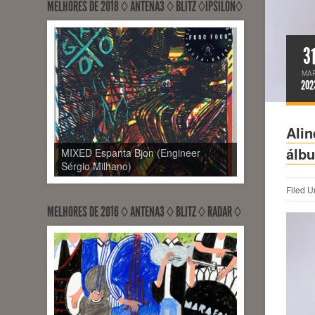
MELHORES DE 2018 ◊ ANTENA3 ◊ BLITZ ◊ÍPSILON◊
3
MA
202
Alin
álb
MIXED Espanta Bjon (Engineer
Sérgio Milhano)
Filed U
MELHORES DE 2016 ◊ ANTENA3 ◊ BLITZ ◊ RADAR ◊