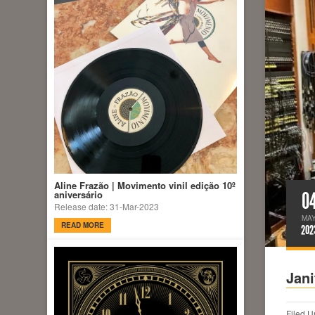
Aline Frazão | Movimento vinil edição 10º
0
aniversário
Release date: 31-Mar-2023
MA
READ MORE
202
Jan
Filed U