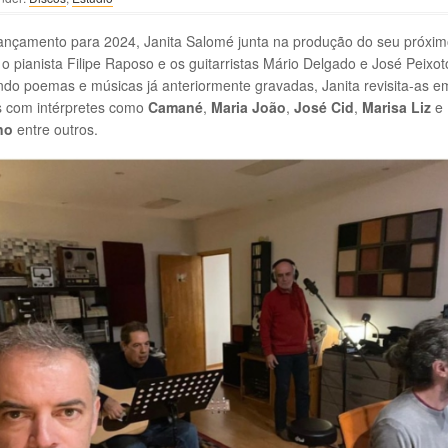
ançamento para 2024, Janita Salomé junta na produção do seu próxi
o pianista Filipe Raposo e os guitarristas Mário Delgado e José Peixot
do poemas e músicas já anteriormente gravadas, Janita revisita-as e
s com intérpretes como
Camané
,
Maria João
,
José Cid
,
Marisa Liz
e
no
entre outros.