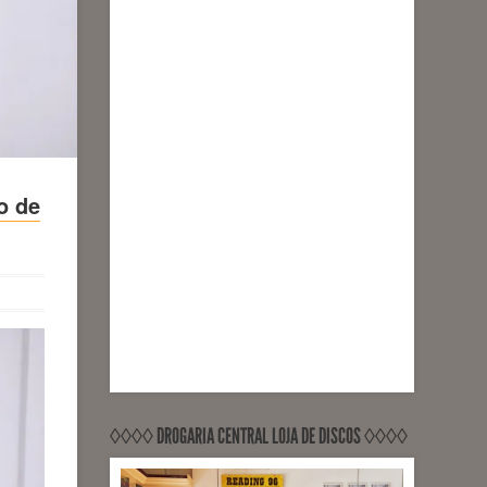
o de
◊◊◊◊ DROGARIA CENTRAL LOJA DE DISCOS ◊◊◊◊