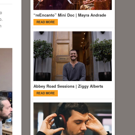
mo
“reEncanto” Mini Doc | Mayra Andrade
o.
READ MORE
m
Abbey Road Sessions | Ziggy Alberts
READ MORE