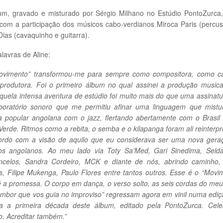
um, gravado e misturado por Sérgio Milhano no Estúdio PontoZurca,
com a participação dos músicos cabo-verdianos Miroca Paris (percu
Dias (cavaquinho e guitarra).
lavras de Aline:
ovimento” transformou-me para sempre como compositora, como ca
produtora. Foi o primeiro álbum no qual assinei a produção musica
quela intensa aventura de estúdio foi muito mais do que uma assinatu
boratório sonoro que me permitiu afinar uma linguagem que mistu
a popular angolana com o jazz, flertando abertamente com o Brasil
erde. Ritmos como a rebita, o semba e o kilapanga foram ali reinterp
ordo com a visão de aquilo que eu considerava ser uma nova gera
os angolanos. Ao meu lado via Toty Sa’Med, Gari Sinedima, Selda,
ncelos, Sandra Cordeiro, MCK e diante de nós, abrindo caminho,
, Filipe Mukenga, Paulo Flores entre tantos outros. Esse é o “Movi
 a promessa. O corpo em dança, o verso solto, as seis cordas do meu
ambor que vos guia no improviso” regressam agora em vinil numa edi
ra a primeira década deste álbum, editado pela PontoZurca. Cele
o. Acreditar também.”