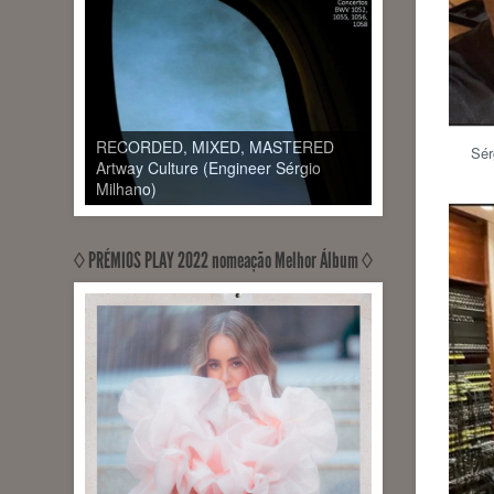
RECORDED, MIXED, MASTERED
Sér
Artway Culture (Engineer Sérgio
Milhano)
◊ PRÉMIOS PLAY 2022 nomeação Melhor Álbum ◊