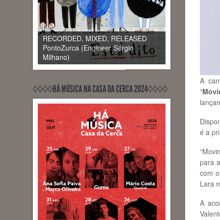
RECORDED, MIXED, RELEASED
PontoZurca (Engineer Sérgio
Milhano)
A can
◊◊◊◊HÁ MÚSICA NA CASA DA CERCA 2024◊◊◊◊
“
Movi
lançam
Dispon
é a pr
“Movim
para a
com o 
Lara m
A aco
Valent