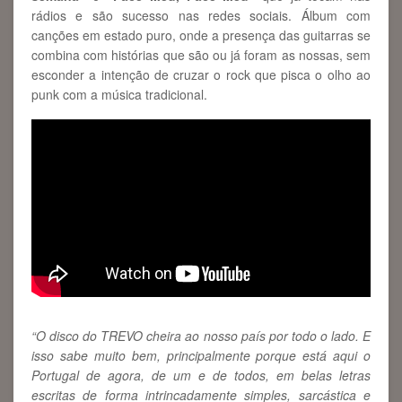
rádios e são sucesso nas redes sociais. Álbum com
canções em estado puro, onde a presença das guitarras se
combina com histórias que são ou já foram as nossas, sem
esconder a intenção de cruzar o rock que pisca o olho ao
punk com a música tradicional.
“O disco do TREVO cheira ao nosso país por todo o lado. E
isso sabe muito bem, principalmente porque está aqui o
Portugal de agora, de um e de todos, em belas letras
escritas de forma intrincadamente simples, sarcástica e