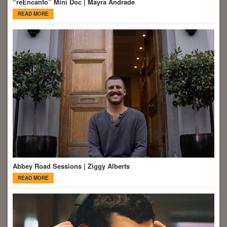
“reEncanto” Mini Doc | Mayra Andrade
READ MORE
Abbey Road Sessions | Ziggy Alberts
READ MORE