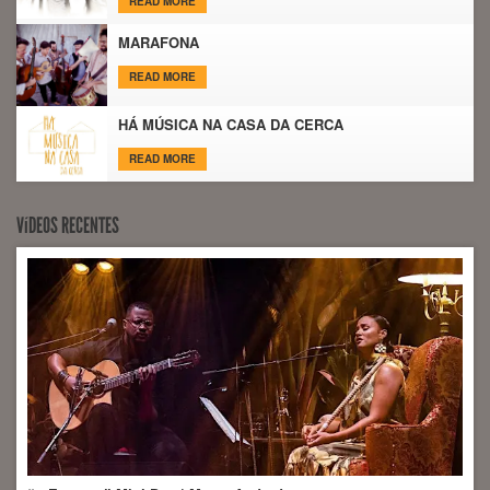
READ MORE
MARAFONA
READ MORE
HÁ MÚSICA NA CASA DA CERCA
READ MORE
VíDEOS RECENTES