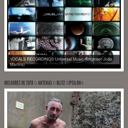
VOCALS RECORDINGS Universal Music (Engineer João
Martins)
MELHORES DE 2018 ◊ ANTENA3 ◊ BLITZ ◊ÍPSILON◊