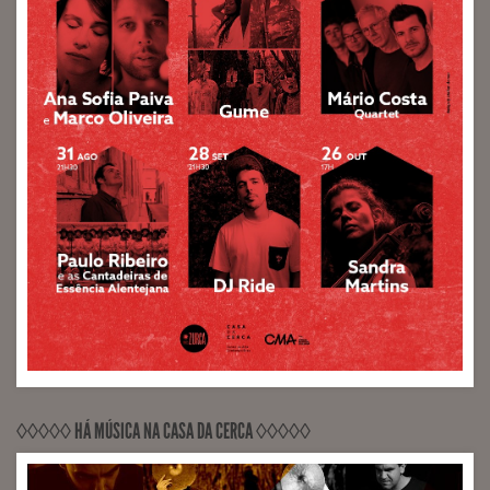
◊◊◊◊◊ HÁ MÚSICA NA CASA DA CERCA ◊◊◊◊◊