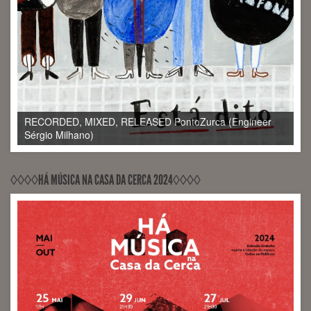
RECORDED, MIXED, RELEASED PontoZurca (Engineer
Sérgio Milhano)
◊◊◊◊HÁ MÚSICA NA CASA DA CERCA 2024◊◊◊◊