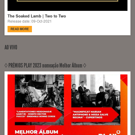
The Soaked Lamb | Two to Two
Release date: 09-Oct-2021
READ MORE
AO VIVO
◊ PRÉMIOS PLAY 2023 nomeação Melhor Álbum ◊