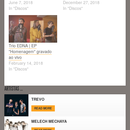
June 7, 2018
December 27, 2018
In "Discos"
In "Discos"
Trio EDNA | EP
"Homenagem" gravado
ao vivo
February 14, 2018
In "Discos"
ARTISTAS …
TREVO
READ MORE
MELECH MECHAYA