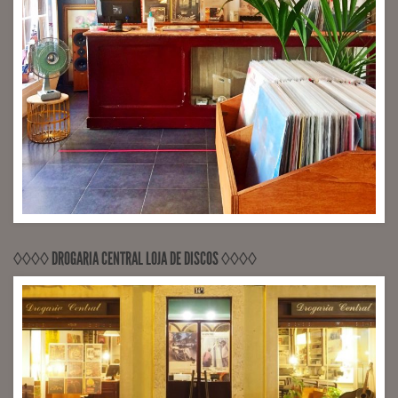
◊◊◊◊ DROGARIA CENTRAL LOJA DE DISCOS ◊◊◊◊