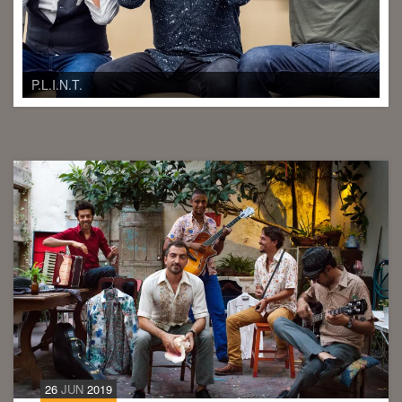
P.L.I.N.T.
26
JUN
2019