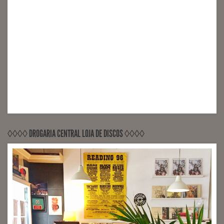
◊◊◊◊ DROGARIA CENTRAL LOJA DE DISCOS ◊◊◊◊