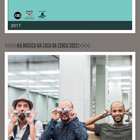
2017
◊◊◊◊HÁ MÚSICA NA CASA DA CERCA 2022◊◊◊◊