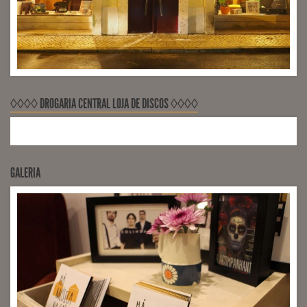
◊◊◊◊ DROGARIA CENTRAL LOJA DE DISCOS ◊◊◊◊
GALERIA