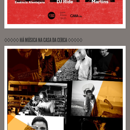
◊◊◊◊◊ HÁ MÚSICA NA CASA DA CERCA ◊◊◊◊◊