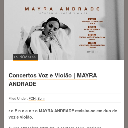
09
NOV
2022
Concertos Voz e Violão | MAYRA
ANDRADE
Filed Under:
FOH
,
Som
r e E n c a n t o MAYRA ANDRADE revisita-se em duo de
voz e violão.
Numa atmosfera intimista, a cantora cabo-verdiana