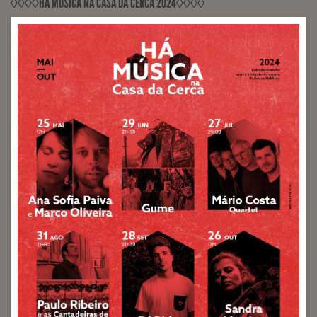
◊◊◊◊HÁ MÚSICA NA CASA DA CERCA 2024◊◊◊◊