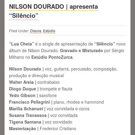
NILSON DOURADO | apresenta
“Silêncio”
Filed Under:
Discos
,
Estúdio
“Lua Cheia”
é o single de apresentação de
“Silêncio”
novo
álbum de Nilson Dourado.
Gravado e Misturado
por Sérgio
Milhano no
Estúdio PontoZurca
.
Nilson Dourado |
voz, guitarra, percussão, composição,
produção e direcção musical
Walter Areia |
contrabaixo
Diogo Duque |
trompete e flauta
Yedo Gibson |
saxofone
Francisco Pellegrini |
piano, rhodes e hammond
Marilia Schanuel |
voz convidada e coros
Susana Travassos |
voz convidada
Tigana Santana |
voz convidado
Masterização |
Frederico Cristiano