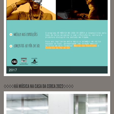
2017
◊◊◊◊HÁ MÚSICA NA CASA DA CERCA 2022◊◊◊◊