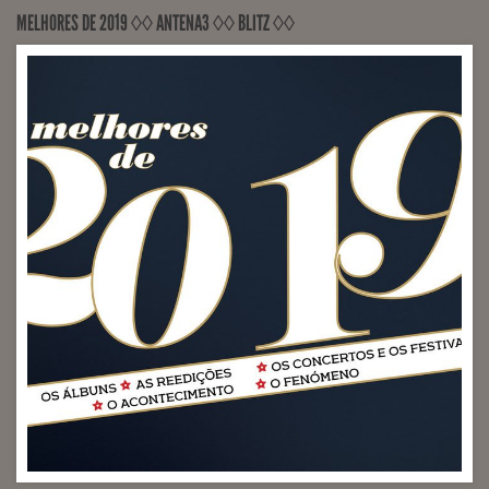
MELHORES DE 2019 ◊◊ ANTENA3 ◊◊ BLITZ ◊◊