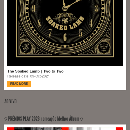
The Soaked Lamb | Two to Two
Release date: 09-Oct-2021
READ MORE
AO VIVO
◊ PRÉMIOS PLAY 2023 nomeação Melhor Álbum ◊