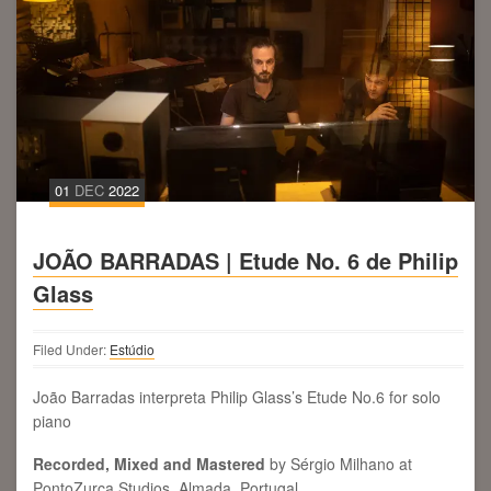
01
DEC
2022
JOÃO BARRADAS | Etude No. 6 de Philip
Glass
Filed Under:
Estúdio
João Barradas interpreta Philip Glass’s Etude No.6 for solo
piano
Recorded, Mixed and Mastered
by Sérgio Milhano at
PontoZurca Studios, Almada, Portugal