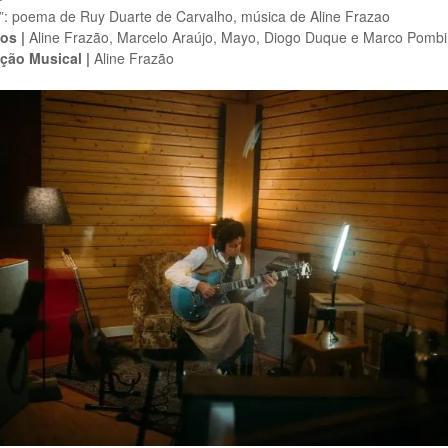
”: poema de Ruy Duarte de Carvalho, música de Aline Frazao
os |
Aline Frazão, Marcelo Araújo, Mayo, Diogo Duque e Marco Pomb
ção Musical |
Aline Frazão