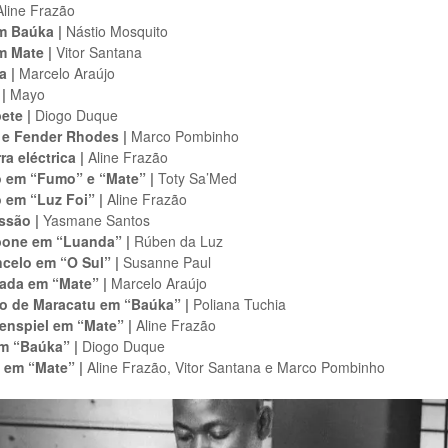
line Frazão
m Baúka |
Nástio Mosquito
m Mate |
Vitor Santana
a |
Marcelo Araújo
|
Mayo
ete |
Diogo Duque
 e Fender Rhodes |
Marco Pombinho
ra eléctrica |
Aline Frazão
o em “Fumo” e “Mate” |
Toty Sa’Med
o em “Luz Foi” |
Aline Frazão
ssão |
Yasmane Santos
one em “Luanda” |
Rúben da Luz
ncelo em “O Sul” |
Susanne Paul
ada em “Mate” |
Marcelo Araújo
 de Maracatu em “Baúka” |
Poliana Tuchia
enspiel em “Mate” |
Aline Frazão
em “Baúka” |
Diogo Duque
 em “Mate” |
Aline Frazão, Vitor Santana e Marco Pombinho