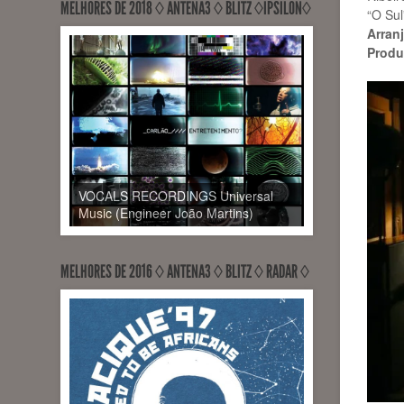
MELHORES DE 2018 ◊ ANTENA3 ◊ BLITZ ◊ÍPSILON◊
“O Sul
Arranj
Produ
VOCALS RECORDINGS Universal
Music (Engineer João Martins)
MELHORES DE 2016 ◊ ANTENA3 ◊ BLITZ ◊ RADAR ◊