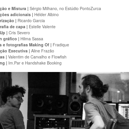
ção e Mistura |
Sérgio Milhano, no Estúdio PontoZurca
ções adicionais |
Hélder Albino
rização |
Ricardo Garcia
rafia de capa |
Estelle Valente
Up |
Cris Severo
 gráfico |
Hilma Sassa
s e fotografias Making Of |
Fradique
ção Executiva |
Aline Frazão
as |
Valentim de Carvalho e Flowfish
ng |
Im.Par e Handshake Booking