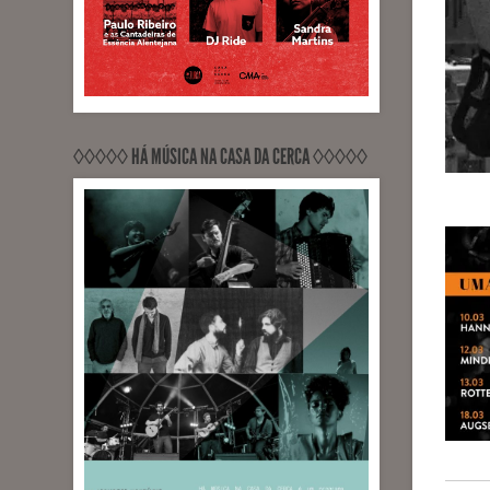
◊◊◊◊◊ HÁ MÚSICA NA CASA DA CERCA ◊◊◊◊◊