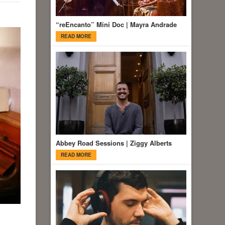
“reEncanto” Mini Doc | Mayra Andrade
READ MORE
Abbey Road Sessions | Ziggy Alberts
READ MORE