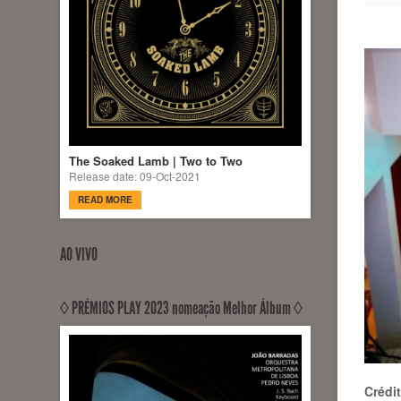
The Soaked Lamb | Two to Two
Release date: 09-Oct-2021
READ MORE
AO VIVO
◊ PRÉMIOS PLAY 2023 nomeação Melhor Álbum ◊
Crédi