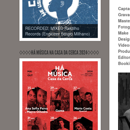
Capta
Grava
Maste
RECORDED, MIXED, RELEASED
Fotog
PontoZurca (Engineer Sérgio
RECORDED, MIXED Rastilho
Make 
Milhano)
Records (Engineer Sérgio Milhano)
Design
Vídeo
Produ
◊◊◊◊HÁ MÚSICA NA CASA DA CERCA 2024◊◊◊◊
Editor
Booki