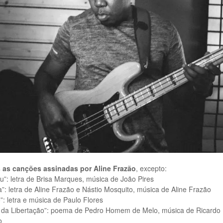
 as canções assinadas por Aline Frazão
, excepto:
u”: letra de Brisa Marques, música de João Pires
”: letra de Aline Frazão e Nástio Mosquito, música de Aline Frazão
: letra e música de Paulo Flores
a da Libertação”: poema de Pedro Homem de Melo, música de Ricardo
o