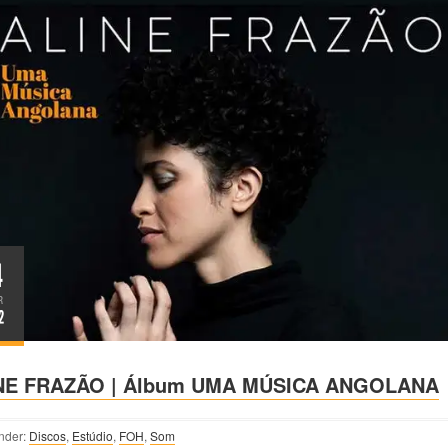
4
R
2
NE FRAZÃO | Álbum UMA MÚSICA ANGOLANA
nder:
Discos
,
Estúdio
,
FOH
,
Som