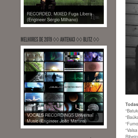
RECORDED, MIXED Fuga Libera
(Engineer Sérgio Milhano)
MELHORES DE 2019 ◊◊ ANTENA3 ◊◊ BLITZ ◊◊
Todas
“Batuk
VOCALS RECORDINGS Universal
“Baúka
Music (Engineer João Martins)
“Fumo”
“Vals
Ribeir