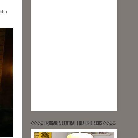
inho
◊◊◊◊ DROGARIA CENTRAL LOJA DE DISCOS ◊◊◊◊