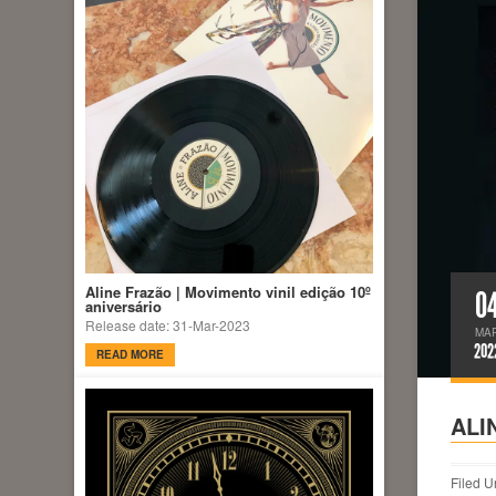
Aline Frazão | Movimento vinil edição 10º
0
aniversário
Release date: 31-Mar-2023
MA
202
READ MORE
ALI
Filed U