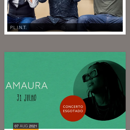
P.L.I.N.T.
07
AUG
2021