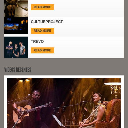
READ MORE
CULTURPROJECT
READ MORE
TREVO
READ MORE
VíDEOS RECENTES