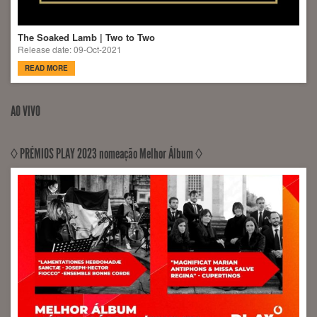
The Soaked Lamb | Two to Two
Release date: 09-Oct-2021
READ MORE
AO VIVO
◊ PRÉMIOS PLAY 2023 nomeação Melhor Álbum ◊