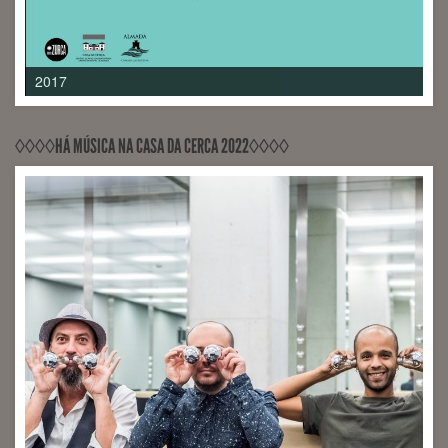
2017
◊◊◊◊HÁ MÚSICA NA CASA DA CERCA 2022◊◊◊◊