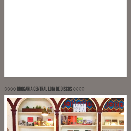
◊◊◊◊ DROGARIA CENTRAL LOJA DE DISCOS ◊◊◊◊