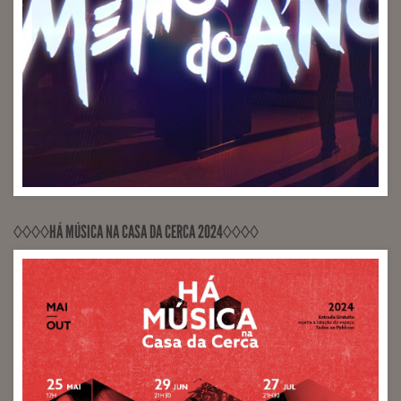
RECORDED, MIXED, RELEASED PontoZurca (Engineer
Sérgio Milhano)
◊◊◊◊HÁ MÚSICA NA CASA DA CERCA 2024◊◊◊◊