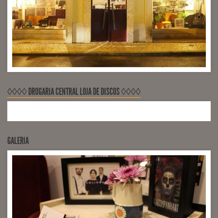
◊◊◊◊ DROGARIA CENTRAL LOJA DE DISCOS ◊◊◊◊
GALERIA