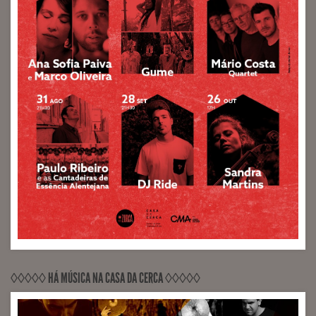
◊◊◊◊◊ HÁ MÚSICA NA CASA DA CERCA ◊◊◊◊◊