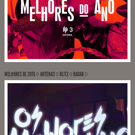
MELHORES DE 2016 ◊ ANTENA3 ◊ BLITZ ◊ RADAR ◊