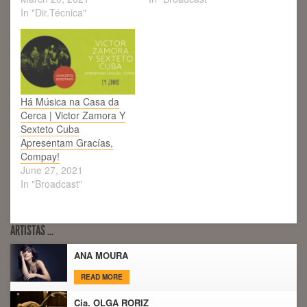
In "Dir.Técnica"
Há Música na Casa da
Cerca | Victor Zamora Y
Sexteto Cuba
Apresentam Gracías,
Compay!
June 27, 2021
In "Broadcast"
ARTISTAS …
ANA MOURA
READ MORE
Cia. OLGA RORIZ