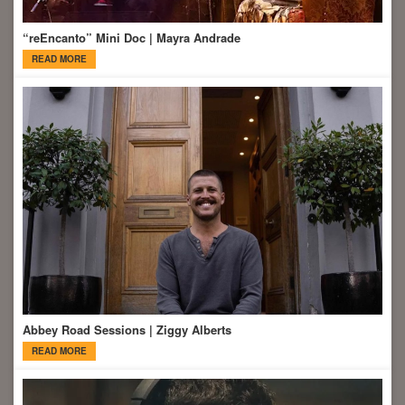
“reEncanto” Mini Doc | Mayra Andrade
READ MORE
Abbey Road Sessions | Ziggy Alberts
READ MORE