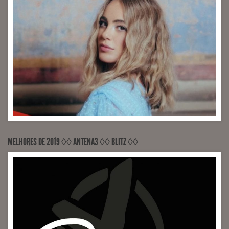
MELHORES DE 2019 ◊◊ ANTENA3 ◊◊ BLITZ ◊◊