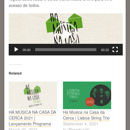
acesso de todos.
Video
Player
00:00
00:20
Related
HÁ MÚSICA NA CASA DA
Há Música na Casa da
CERCA 2021 |
Cerca | Lisboa String Trio
Lançamento Programa
September 4, 2021
March 20, 2021
In "Broadcast"