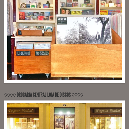
◊◊◊◊ DROGARIA CENTRAL LOJA DE DISCOS ◊◊◊◊