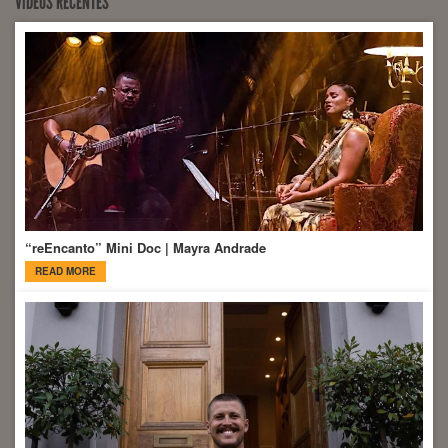
VíDEOS RECENTES
“reEncanto” Mini Doc | Mayra Andrade
READ MORE