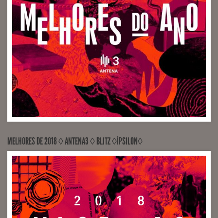
MELHORES DE 2018 ◊ ANTENA3 ◊ BLITZ ◊ÍPSILON◊