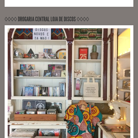
◊◊◊◊ DROGARIA CENTRAL LOJA DE DISCOS ◊◊◊◊