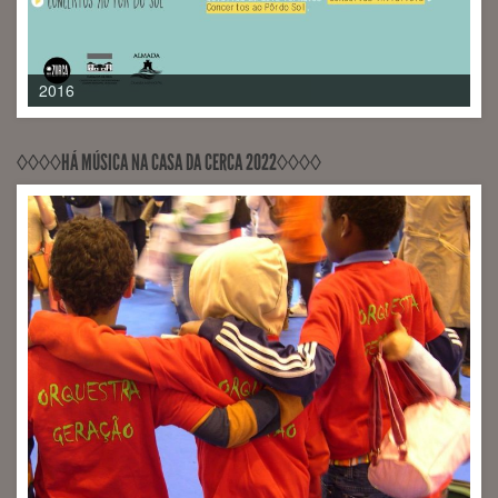
2017
◊◊◊◊HÁ MÚSICA NA CASA DA CERCA 2022◊◊◊◊