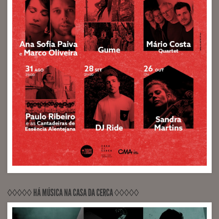
◊◊◊◊◊ HÁ MÚSICA NA CASA DA CERCA ◊◊◊◊◊