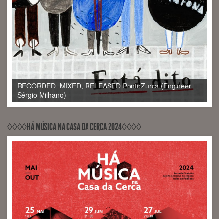
RECORDED, MIXED, RELEASED PontoZurca (Engineer
RECORDED, MIXED, MASTERED (Engineer Sérgio
Sérgio Milhano)
Milhano)
◊◊◊◊HÁ MÚSICA NA CASA DA CERCA 2024◊◊◊◊