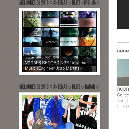
MELHORES DE 2018 ◊ ANTENA3 ◊ BLITZ ◊ÍPSILON◊
Relate
VOCALS RECORDINGS Universal
Music (Engineer João Martins)
MELHORES DE 2016 ◊ ANTENA3 ◊ BLITZ ◊ RADAR ◊
RODR
Conce
April 
In "F