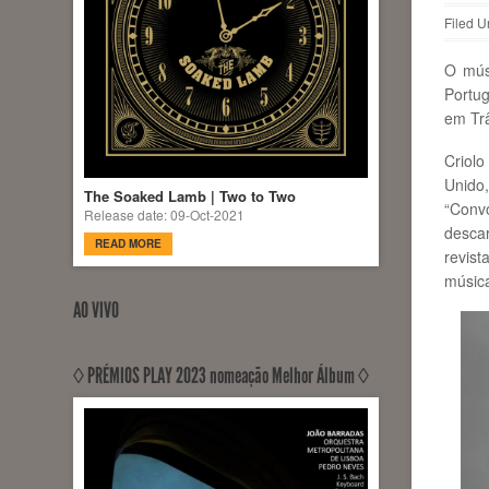
Filed U
O mú
Portu
em Trâ
Criol
Unido,
The Soaked Lamb | Two to Two
“Conv
Release date: 09-Oct-2021
descar
READ MORE
revis
música
AO VIVO
◊ PRÉMIOS PLAY 2023 nomeação Melhor Álbum ◊