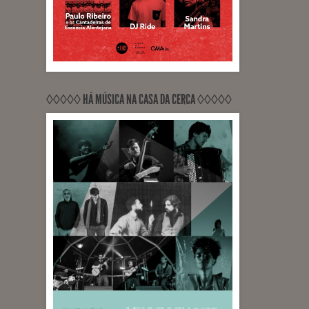
◊◊◊◊◊ HÁ MÚSICA NA CASA DA CERCA ◊◊◊◊◊