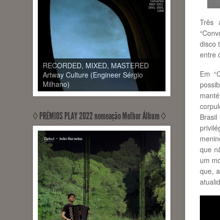
Três 
“Conv
disco 
entre 
RECORDED, MIXED, MASTERED
Em “C
Artway Culture (Engineer Sérgio
Milhano)
possi
mantém
corpul
◊ PRÉMIOS PLAY 2022 nomeação Melhor Álbum ◊
Brasi
privil
menin
que n
um mor
que, a
atuali