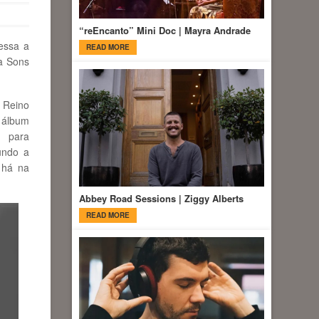
“reEncanto” Mini Doc | Mayra Andrade
ressa a
READ MORE
a Sons
 Reino
o álbum
l para
gundo a
 há na
Abbey Road Sessions | Ziggy Alberts
READ MORE