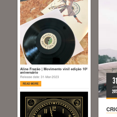
Aline Frazão | Movimento vinil edição 10º
aniversário
Release date: 31-Mar-2023
3
READ MORE
JA
201
CRI