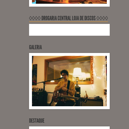
◊◊◊◊ DROGARIA CENTRAL LOJA DE DISCOS ◊◊◊◊
GALERIA
DESTAQUE