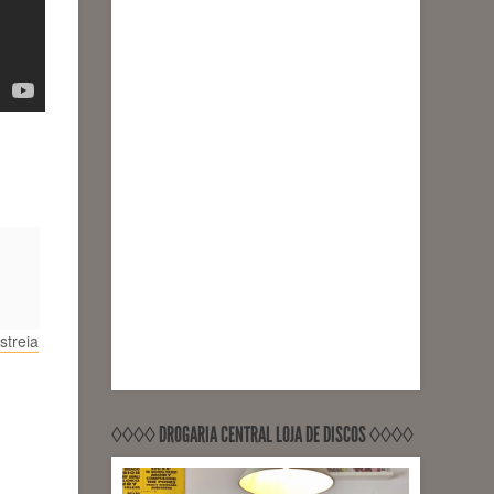
treia
◊◊◊◊ DROGARIA CENTRAL LOJA DE DISCOS ◊◊◊◊