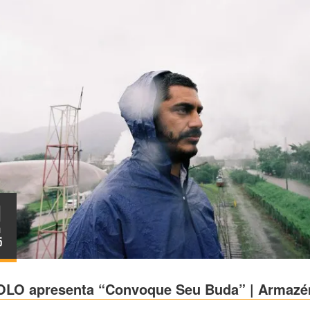
1
N
5
OLO apresenta “Convoque Seu Buda” | Armaz