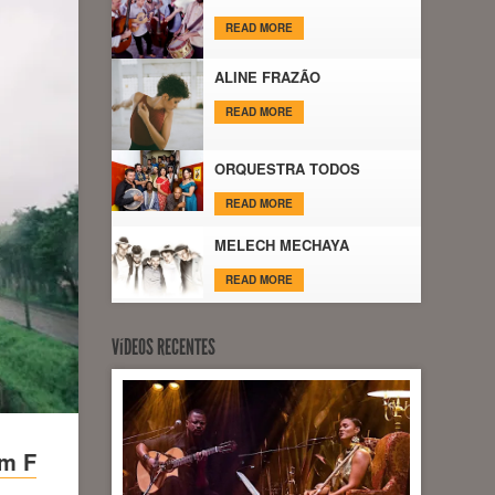
READ MORE
ALINE FRAZÃO
READ MORE
ORQUESTRA TODOS
READ MORE
MELECH MECHAYA
READ MORE
VíDEOS RECENTES
ém F