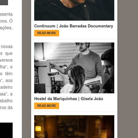
esenta
boa. O
Continuum | João Barradas Documentary
pações,
READ MORE
 novas
as que
 versos
lha”, o
ão têm
a”, aos
adeiro
sa”, a
Hostel da Mariquinhas | Gisela João
rabalho
READ MORE
iros da