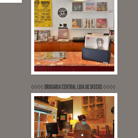
◊◊◊◊ DROGARIA CENTRAL LOJA DE DISCOS ◊◊◊◊