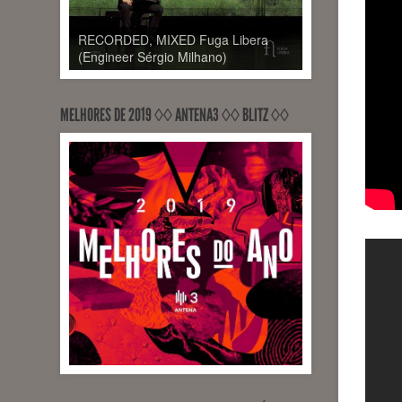
RECORDED, MIXED Fuga Libera
(Engineer Sérgio Milhano)
MELHORES DE 2019 ◊◊ ANTENA3 ◊◊ BLITZ ◊◊