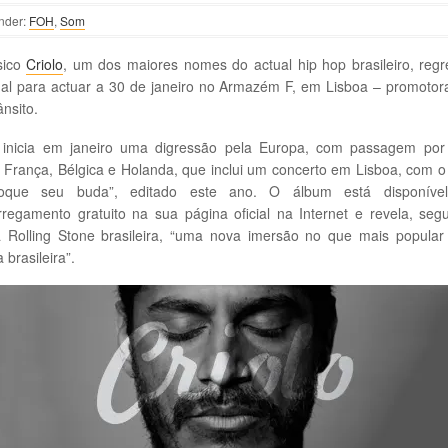
nder:
FOH
,
Som
sico
Criolo
, um dos maiores nomes do actual hip hop brasileiro, reg
gal para actuar a 30 de janeiro no Armazém F, em Lisboa – promotor
nsito.
o inicia em janeiro uma digressão pela Europa, com passagem por
 França, Bélgica e Holanda, que inclui um concerto em Lisboa, com 
oque seu buda”, editado este ano. O álbum está disponíve
regamento gratuito na sua página oficial na Internet e revela, se
ta Rolling Stone brasileira, “uma nova imersão no que mais popular
 brasileira”.