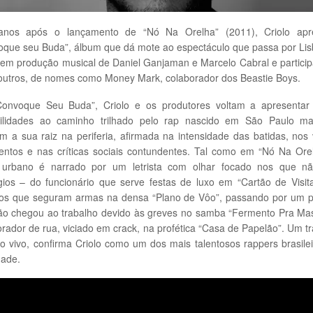
anos após o lançamento de “Nó Na Orelha” (2011), Criolo apr
oque seu Buda”, álbum que dá mote ao espectáculo que passa por Lis
tem produção musical de Daniel Ganjaman e Marcelo Cabral e partici
outros, de nomes como Money Mark, colaborador dos Beastie Boys.
onvoque Seu Buda”, Criolo e os produtores voltam a apresentar
bilidades ao caminho trilhado pelo rap nascido em São Paulo m
 a sua raiz na periferia, afirmada na intensidade das batidas, nos
entos e nas críticas sociais contundentes. Tal como em “Nó Na Ore
l urbano é narrado por um letrista com olhar focado nos que n
égios – do funcionário que serve festas de luxo em “Cartão de Visit
os que seguram armas na densa “Plano de Vôo”, passando por um p
ão chegou ao trabalho devido às greves no samba “Fermento Pra Mas
ador de rua, viciado em crack, na profética “Casa de Papelão”. Um t
o vivo, confirma Criolo como um dos mais talentosos rappers brasile
dade.