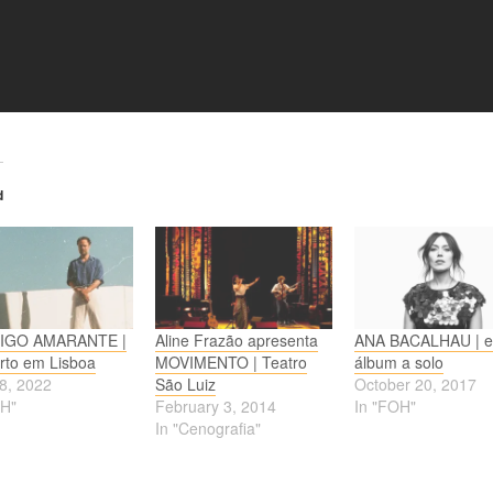
d
IGO AMARANTE |
Aline Frazão apresenta
ANA BACALHAU | es
rto em Lisboa
MOVIMENTO | Teatro
álbum a solo
18, 2022
São Luiz
October 20, 2017
OH"
February 3, 2014
In "FOH"
In "Cenografia"