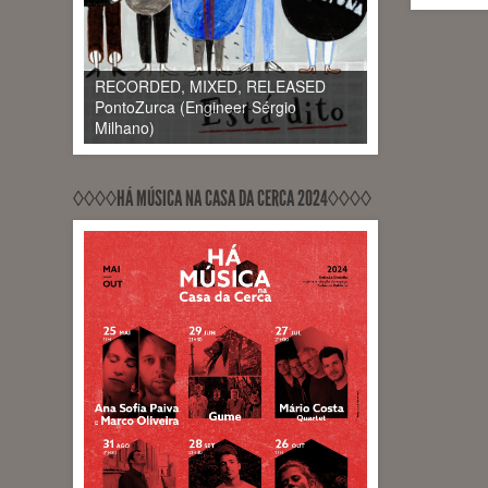
RECORDED, MIXED, RELEASED
PontoZurca (Engineer Sérgio
Milhano)
◊◊◊◊HÁ MÚSICA NA CASA DA CERCA 2024◊◊◊◊