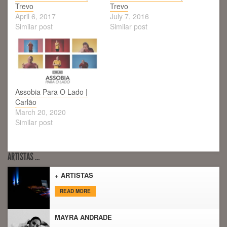
Trevo
Trevo
April 6, 2017
July 7, 2016
Similar post
Similar post
Assobia Para O Lado |
Carlão
March 20, 2020
Similar post
ARTISTAS …
+ ARTISTAS
READ MORE
MAYRA ANDRADE