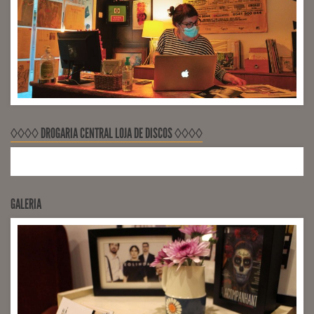
◊◊◊◊ DROGARIA CENTRAL LOJA DE DISCOS ◊◊◊◊
GALERIA