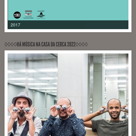
2018
◊◊◊◊HÁ MÚSICA NA CASA DA CERCA 2022◊◊◊◊