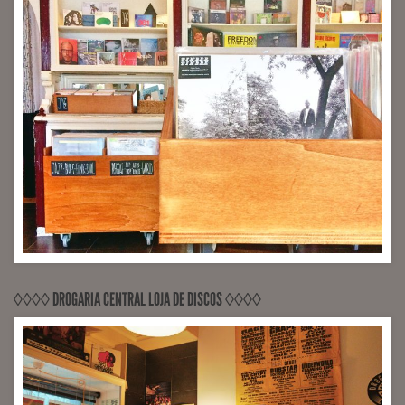
◊◊◊◊ DROGARIA CENTRAL LOJA DE DISCOS ◊◊◊◊