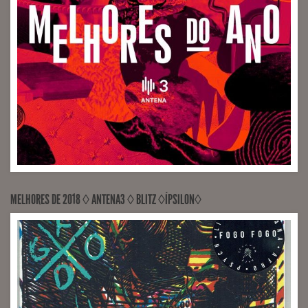
VOCALS RECORDINGS Universal Music (Engineer João
Martins)
MELHORES DE 2018 ◊ ANTENA3 ◊ BLITZ ◊ÍPSILON◊