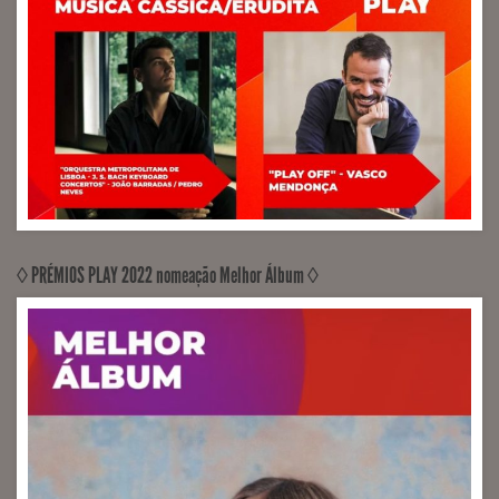
RECORDED, MIXED, MASTERED Artway Culture
(Engineer Sérgio Milhano)
◊ PRÉMIOS PLAY 2022 nomeação Melhor Álbum ◊