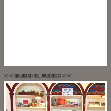
◊◊◊◊ DROGARIA CENTRAL LOJA DE DISCOS ◊◊◊◊