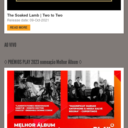
The Soaked Lamb | Two to Two
Release date: 09-Oct-2021
READ MORE
AO VIVO
◊ PRÉMIOS PLAY 2023 nomeação Melhor Álbum ◊