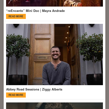
“reEncanto” Mini Doc | Mayra Andrade
READ MORE
Abbey Road Sessions | Ziggy Alberts
READ MORE