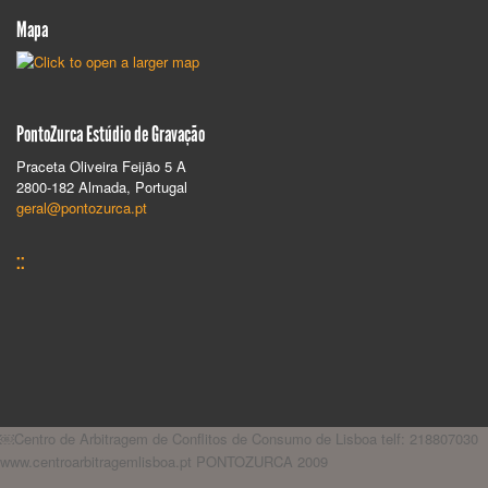
Mapa
PontoZurca Estúdio de Gravação
Praceta Oliveira Feijão 5 A
2800-182 Almada, Portugal
geral@pontozurca.pt
::
￼Centro de Arbitragem de Conflitos de Consumo de Lisboa telf: 218807030
www.centroarbitragemlisboa.pt PONTOZURCA 2009