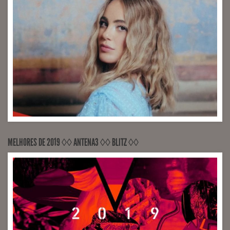
RECORDED Sons Em Trânsito, Universal Music (Engineer
Nic Hard, Michael League)
MELHORES DE 2019 ◊◊ ANTENA3 ◊◊ BLITZ ◊◊