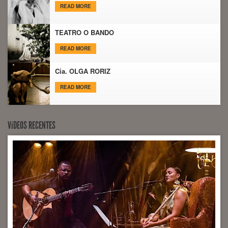
READ MORE
TEATRO O BANDO
READ MORE
Cia. OLGA RORIZ
READ MORE
VíDEOS RECENTES