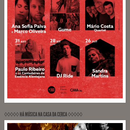
◊◊◊◊◊ HÁ MÚSICA NA CASA DA CERCA ◊◊◊◊◊