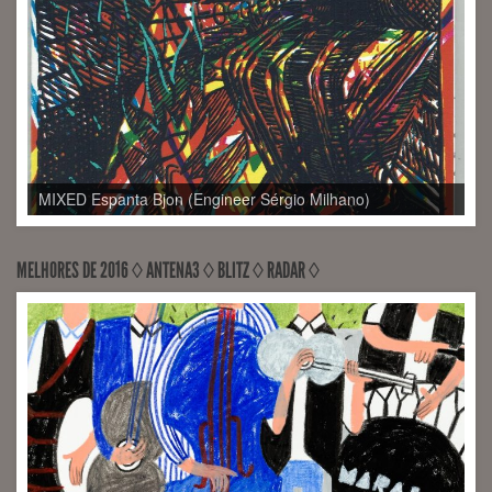
MELHORES DE 2016 ◊ ANTENA3 ◊ BLITZ ◊ RADAR ◊