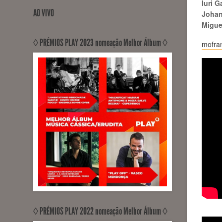
Iuri G
AO VIVO
Johan
Migue
◊ PRÉMIOS PLAY 2023 nomeação Melhor Álbum ◊
mofra
◊ PRÉMIOS PLAY 2022 nomeação Melhor Álbum ◊