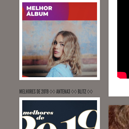
MELHORES DE 2019 ◊◊ ANTENA3 ◊◊ BLITZ ◊◊