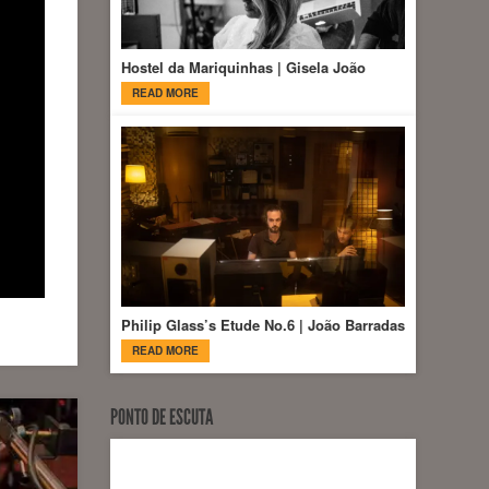
Hostel da Mariquinhas | Gisela João
READ MORE
Philip Glass’s Etude No.6 | João Barradas
READ MORE
PONTO DE ESCUTA