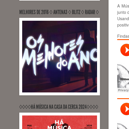
A Músi
MELHORES DE 2016 ◊ ANTENA3 ◊ BLITZ ◊ RADAR ◊
junto 
Usand
positi
Findas
RECORDED, MIXED, RELEASED
PontoZurca (Engineer Sérgio
Milhano)
◊◊◊◊HÁ MÚSICA NA CASA DA CERCA 2024◊◊◊◊