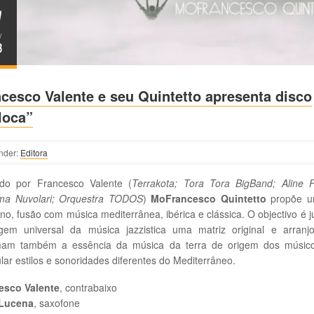
7
V
3
cesco Valente e seu Quintetto apresenta disco
loca”
nder:
Editora
ado por Francesco Valente (
Terrakota; Tora Tora BigBand; Aline F
ma Nuvolari; Orquestra TODOS
)
MoFrancesco Quintetto
propõe u
o, fusão com música mediterrânea, ibérica e clássica. O objectivo é j
agem universal da música jazzistica uma matriz original e arranj
mam também a essência da música da terra de origem dos músic
ular estilos e sonoridades diferentes do Mediterrâneo.
esco Valente
, contrabaixo
Lucena
, saxofone