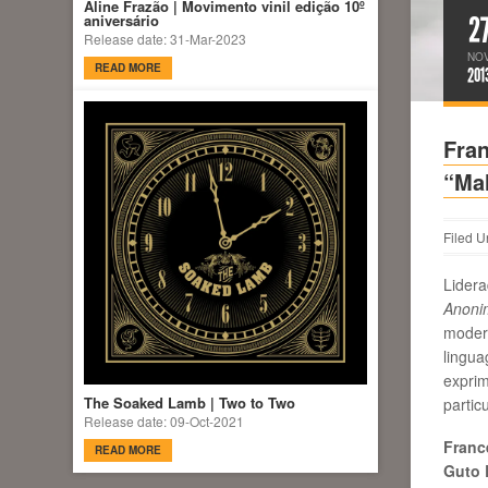
Aline Frazão | Movimento vinil edição 10º
2
aniversário
Release date: 31-Mar-2023
NO
READ MORE
201
Fran
“Ma
Filed U
Lider
Anoni
modern
lingu
expri
The Soaked Lamb | Two to Two
partic
Release date: 09-Oct-2021
Franc
READ MORE
Guto 