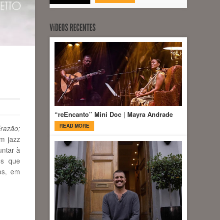
VíDEOS RECENTES
“reEncanto” Mini Doc | Mayra Andrade
READ MORE
razão;
m jazz
untar à
os que
os, em