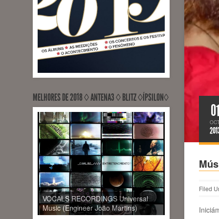
MELHORES DE 2018 ◊ ANTENA3 ◊ BLITZ ◊ÍPSILON◊
0
OC
201
Músi
Filed U
VOCALS RECORDINGS Universal
Music (Engineer João Martins)
Inici