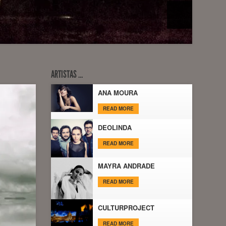
ARTISTAS …
ANA MOURA
READ MORE
DEOLINDA
READ MORE
MAYRA ANDRADE
READ MORE
CULTURPROJECT
READ MORE