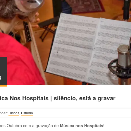
1
T
3
ca Nos Hospitais | silêncio, está a gravar
nder:
Discos
,
Estúdio
ámos Outubro com a gravação de
Música nos Hospitais
!!