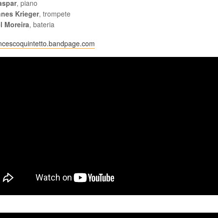
aspar
, piano
nes Krieger
, trompete
l Moreira
, bateria
ncescoquintetto.bandpage.com