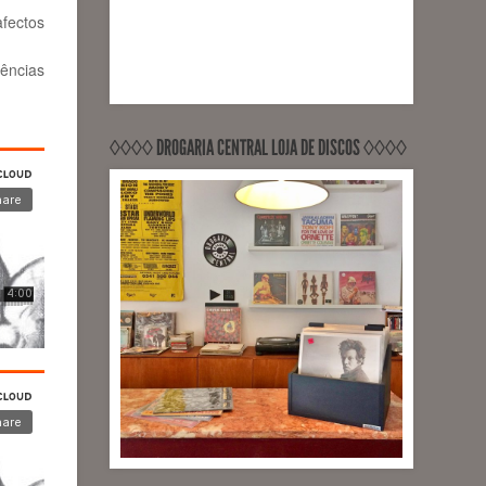
afectos
ências
◊◊◊◊ DROGARIA CENTRAL LOJA DE DISCOS ◊◊◊◊