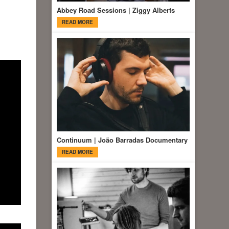
Abbey Road Sessions | Ziggy Alberts
READ MORE
Continuum | João Barradas Documentary
READ MORE