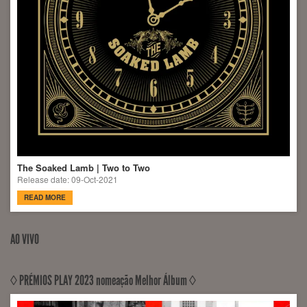
The Soaked Lamb | Two to Two
Release date: 09-Oct-2021
READ MORE
AO VIVO
◊ PRÉMIOS PLAY 2023 nomeação Melhor Álbum ◊