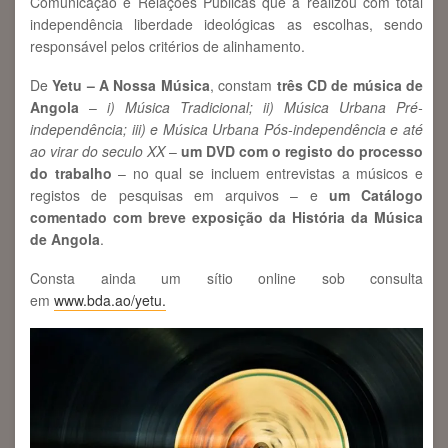
Comunicação e Relações Públicas que a realizou com total
independência liberdade ideológicas as escolhas, sendo
responsável pelos critérios de alinhamento.
De
Yetu – A Nossa Música
, constam
três CD de música de
Angola
–
i) Música Tradicional; ii) Música Urbana Pré-
independência; iii) e Música Urbana Pós-independência e até
ao virar do seculo XX
–
um DVD com o registo do processo
do trabalho
– no qual se incluem entrevistas a músicos e
registos de pesquisas em arquivos – e
um Catálogo
comentado com breve exposição da História da Música
de Angola
.
Consta ainda um sítio online sob consulta
em
www.bda.ao/yetu.