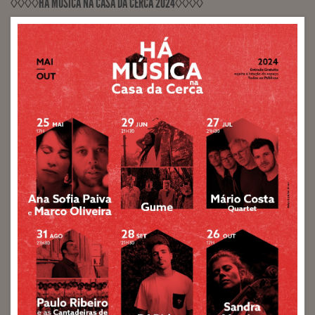
◊◊◊◊HÁ MÚSICA NA CASA DA CERCA 2024◊◊◊◊