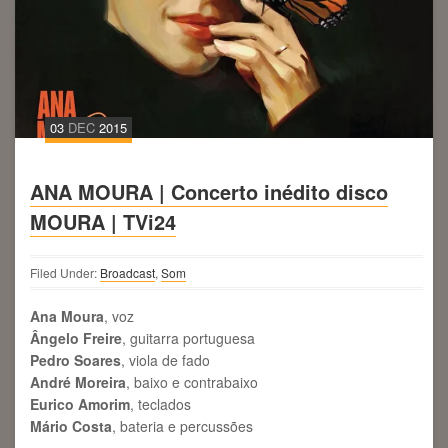
03
DEC
2015
ANA MOURA | Concerto inédito disco
MOURA | TVi24
Filed Under:
Broadcast
,
Som
Ana Moura
, voz
Ângelo Freire
, guitarra portuguesa
Pedro Soares
, viola de fado
André Moreira
, baixo e contrabaixo
Eurico Amorim
, teclados
Mário Costa
, bateria e percussões