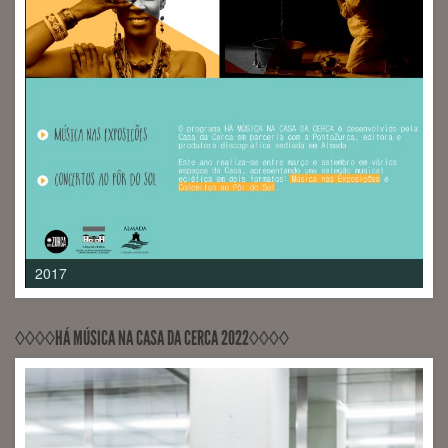
2017
◊◊◊◊HÁ MÚSICA NA CASA DA CERCA 2022◊◊◊◊