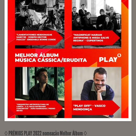
RECORDED, MIXED, MASTERED Artway Culture
(Engineer Sérgio Milhano)
◊ PRÉMIOS PLAY 2022 nomeação Melhor Álbum ◊