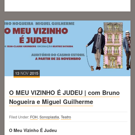
13
NOV
2015
O MEU VIZINHO É JUDEU | com Bruno
Nogueira e Miguel Guilherme
Filed Under:
FOH
,
Sonoplastia
,
Teatro
O Meu Vizinho É Judeu