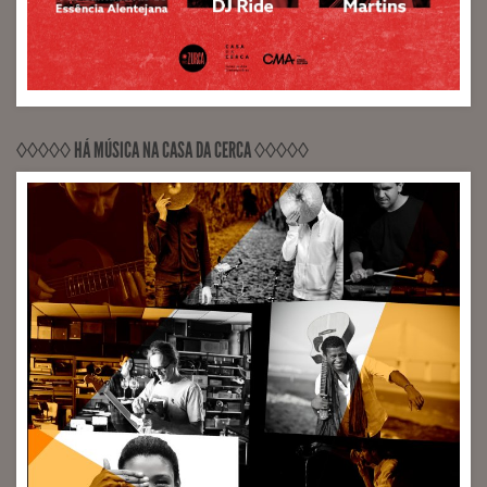
◊◊◊◊◊ HÁ MÚSICA NA CASA DA CERCA ◊◊◊◊◊