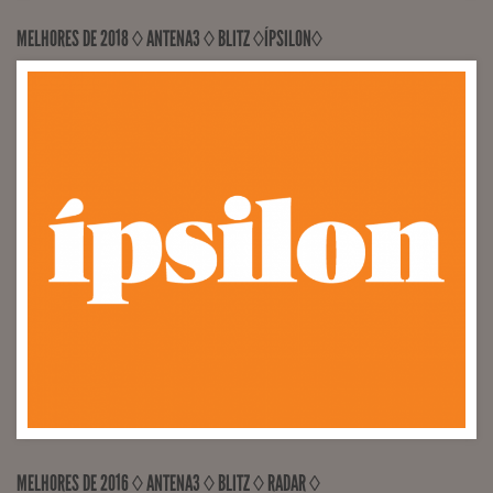
MELHORES DE 2018 ◊ ANTENA3 ◊ BLITZ ◊ÍPSILON◊
MELHORES DE 2016 ◊ ANTENA3 ◊ BLITZ ◊ RADAR ◊