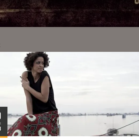
S
0
R
3