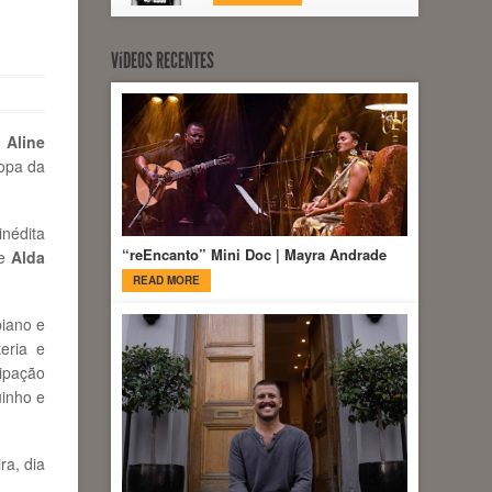
VíDEOS RECENTES
e
Aline
ropa da
nédita
“reEncanto” Mini Doc | Mayra Andrade
de
Alda
READ MORE
iano e
eria e
ipação
inho e
ra, dia