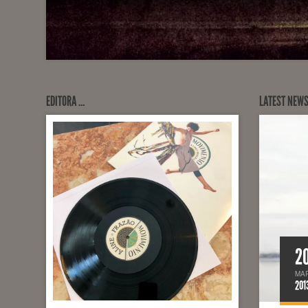
EDITORA …
LATEST NEW
2
MA
201