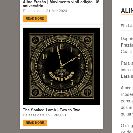
Aline Frazão | Movimento vinil edição 10º
aniversário
ALI
Release date: 31-Mar-2023
READ MORE
Filed U
Depo
Frazã
Coast 
Para 
com o 
Lara
m
A aco
rhode
percu
dos m
The Soaked Lamb | Two to Two
guitarr
Release date: 09-Oct-2021
READ MORE
O sing
24 de 