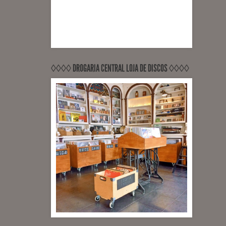
◊◊◊◊ DROGARIA CENTRAL LOJA DE DISCOS ◊◊◊◊