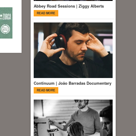
Abbey Road Sessions | Ziggy Alberts
READ MORE
Continuum | João Barradas Documentary
READ MORE