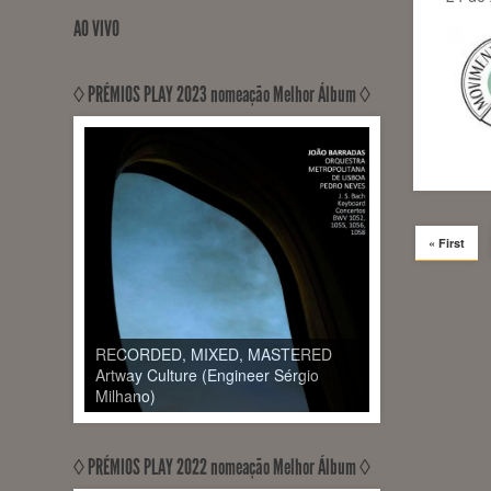
AO VIVO
◊ PRÉMIOS PLAY 2023 nomeação Melhor Álbum ◊
« First
RECORDED, MIXED, MASTERED
Artway Culture (Engineer Sérgio
Milhano)
◊ PRÉMIOS PLAY 2022 nomeação Melhor Álbum ◊