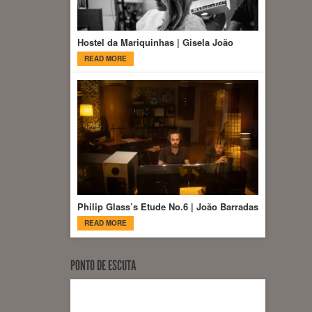
Hostel da Mariquinhas | Gisela João
READ MORE
Philip Glass’s Etude No.6 | João Barradas
READ MORE
PONTO DE ESCUTA