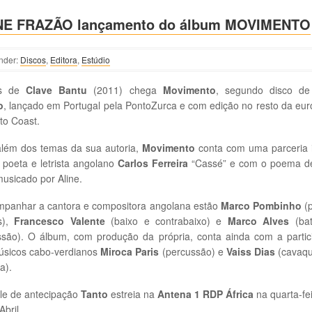
NE FRAZÃO lançamento do álbum MOVIMENTO
nder:
Discos
,
Editora
,
Estúdio
is de
Clave Bantu
(2011) chega
Movimento
, segundo disco d
o
, lançado em Portugal pela PontoZurca e com edição no resto da eu
to Coast.
além dos temas da sua autoria,
Movimento
conta com uma parceria i
poeta e letrista angolano
Carlos Ferreira
“Cassé” e com o poema 
usicado por Aline.
mpanhar a cantora e compositora angolana estão
Marco Pombinho
(p
s),
Francesco Valente
(baixo e contrabaixo) e
Marco Alves
(bat
ssão). O álbum, com produção da própria, conta ainda com a partic
úsicos cabo-verdianos
Miroca Paris
(percussão) e
Vaiss Dias
(cavaqu
a).
le de antecipação
Tanto
estreia na
Antena 1 RDP África
na quarta-fei
Abril.