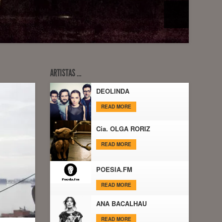
ARTISTAS …
DEOLINDA
READ MORE
Cia. OLGA RORIZ
READ MORE
POESIA.FM
READ MORE
ANA BACALHAU
READ MORE