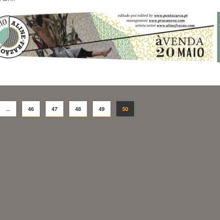
...
46
47
48
49
50