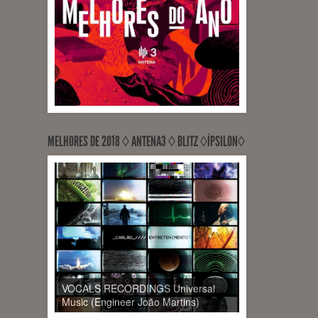
MELHORES DE 2018 ◊ ANTENA3 ◊ BLITZ ◊ÍPSILON◊
VOCALS RECORDINGS Universal
Music (Engineer João Martins)