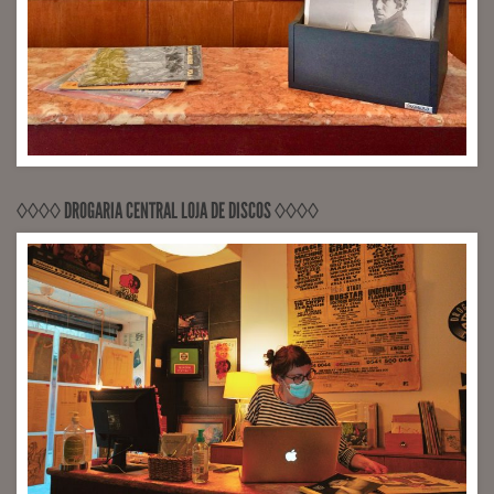
◊◊◊◊ DROGARIA CENTRAL LOJA DE DISCOS ◊◊◊◊