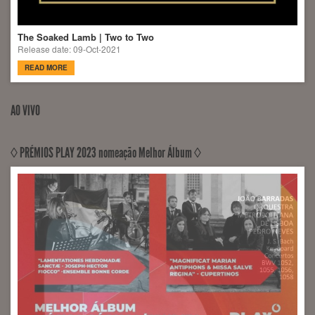
The Soaked Lamb | Two to Two
Release date: 09-Oct-2021
READ MORE
AO VIVO
◊ PRÉMIOS PLAY 2023 nomeação Melhor Álbum ◊