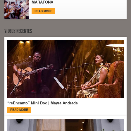
MARAFONA
READ MORE
VíDEOS RECENTES
“reEncanto” Mini Doc | Mayra Andrade
READ MORE