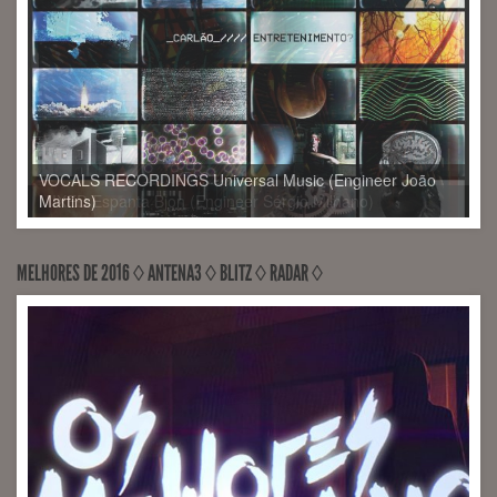
MIXED Espanta Bjon (Engineer Sérgio Milhano)
MELHORES DE 2016 ◊ ANTENA3 ◊ BLITZ ◊ RADAR ◊