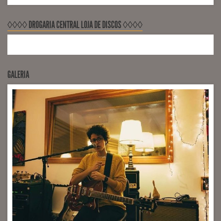
◊◊◊◊ DROGARIA CENTRAL LOJA DE DISCOS ◊◊◊◊
GALERIA