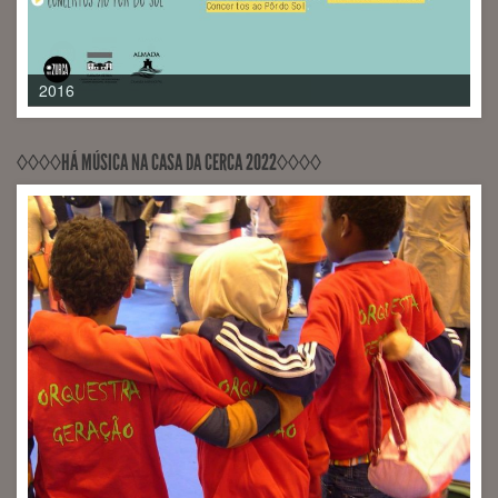
2017
◊◊◊◊HÁ MÚSICA NA CASA DA CERCA 2022◊◊◊◊