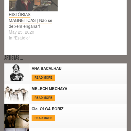
HISTÓRIAS
MAGNÉTICAS | Não se
deixem enganar!
May 25, 2020
In "Estúdio"
ARTISTAS …
ANA BACALHAU
READ MORE
MELECH MECHAYA
READ MORE
Cia. OLGA RORIZ
READ MORE