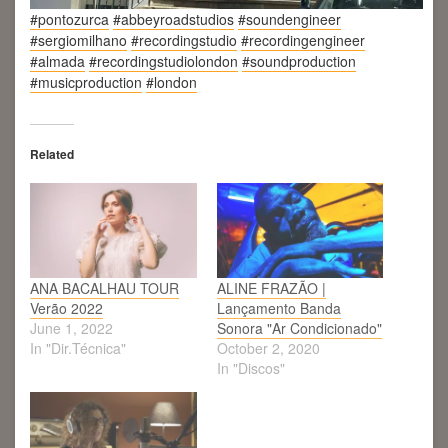
#pontozurca
#abbeyroadstudios
#soundengineer
#sergiomilhano
#recordingstudio
#recordingengineer
#almada
#recordingstudiolondon
#soundproduction
#musicproduction
#london
Related
ANA BACALHAU TOUR
ALINE FRAZÃO |
Verão 2022
Lançamento Banda
June 1, 2022
Sonora "Ar Condicionado"
In "Dir.Técnica"
October 2, 2020
In "Discos"