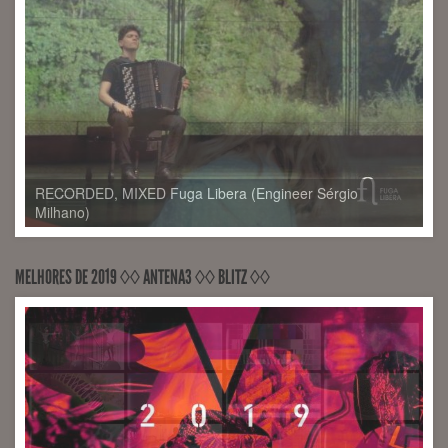
MELHORES DE 2019 ◊◊ ANTENA3 ◊◊ BLITZ ◊◊