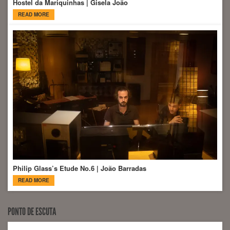
Hostel da Mariquinhas | Gisela João
READ MORE
Philip Glass’s Etude No.6 | João Barradas
READ MORE
PONTO DE ESCUTA