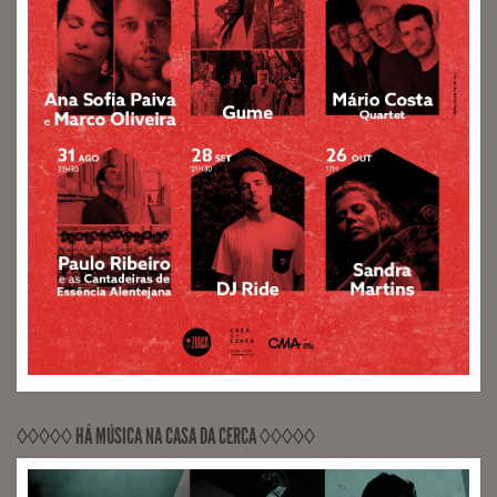
◊◊◊◊◊ HÁ MÚSICA NA CASA DA CERCA ◊◊◊◊◊