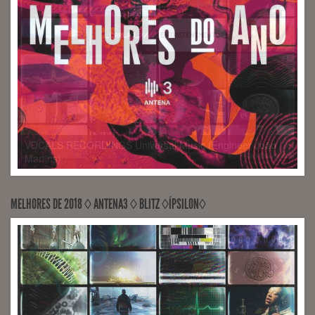
VOCALS RECORDINGS Universal Music (Engineer João
Martins)
MELHORES DE 2018 ◊ ANTENA3 ◊ BLITZ ◊ÍPSILON◊