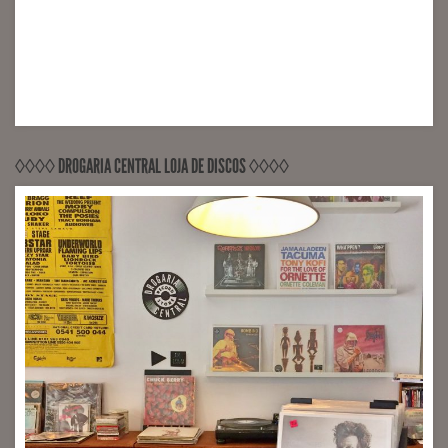
◊◊◊◊ DROGARIA CENTRAL LOJA DE DISCOS ◊◊◊◊