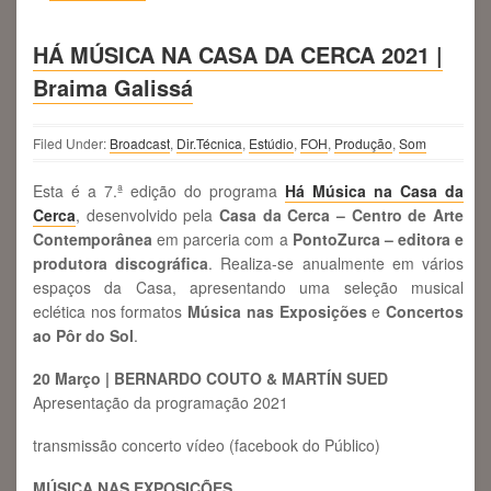
HÁ MÚSICA NA CASA DA CERCA 2021 |
Braima Galissá
Filed Under:
Broadcast
,
Dir.Técnica
,
Estúdio
,
FOH
,
Produção
,
Som
Esta é a 7.ª edição do programa
Há Música na Casa da
Cerca
, desenvolvido pela
Casa da Cerca – Centro de Arte
Contemporânea
em parceria com a
PontoZurca – editora e
produtora discográfica
. Realiza-se anualmente em vários
espaços da Casa, apresentando uma seleção musical
eclética nos formatos
Música nas Exposições
e
Concertos
ao Pôr do Sol
.
20 Março | BERNARDO COUTO & MARTÍN SUED
Apresentação da programação 2021
transmissão concerto vídeo (facebook do Público)
MÚSICA NAS EXPOSIÇÕES