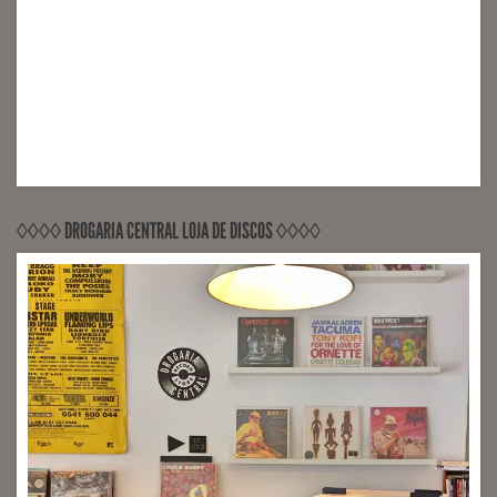
◊◊◊◊ DROGARIA CENTRAL LOJA DE DISCOS ◊◊◊◊