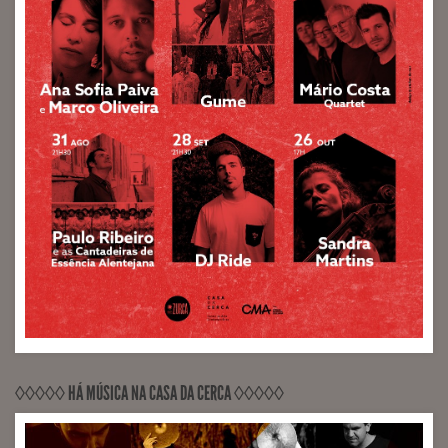
◊◊◊◊◊ HÁ MÚSICA NA CASA DA CERCA ◊◊◊◊◊