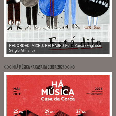
RECORDED, MIXED, RELEASED PontoZurca (Engineer
Sérgio Milhano)
◊◊◊◊HÁ MÚSICA NA CASA DA CERCA 2024◊◊◊◊