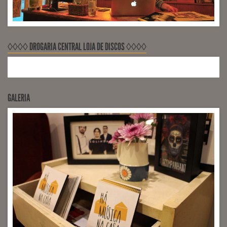
◊◊◊◊ DROGARIA CENTRAL LOJA DE DISCOS ◊◊◊◊
GALERIA