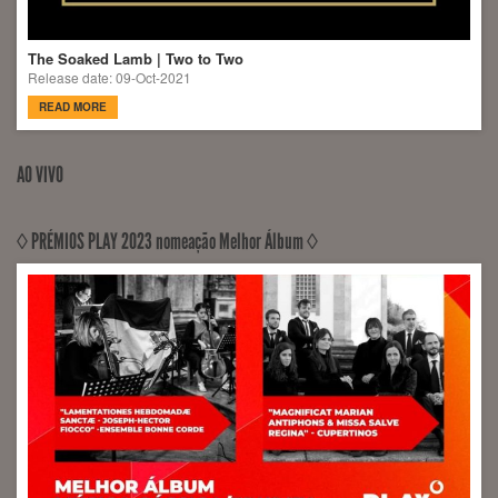
The Soaked Lamb | Two to Two
Release date: 09-Oct-2021
READ MORE
AO VIVO
◊ PRÉMIOS PLAY 2023 nomeação Melhor Álbum ◊