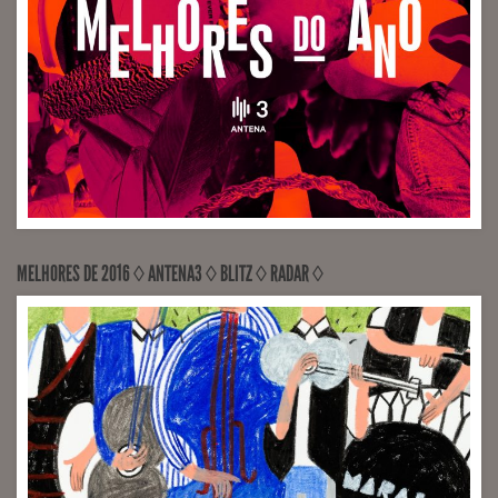
MELHORES DE 2016 ◊ ANTENA3 ◊ BLITZ ◊ RADAR ◊