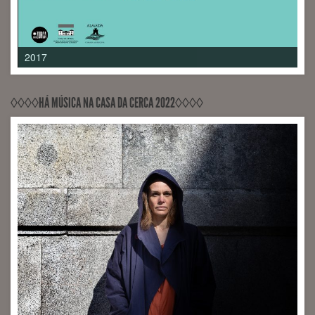
2017
◊◊◊◊HÁ MÚSICA NA CASA DA CERCA 2022◊◊◊◊