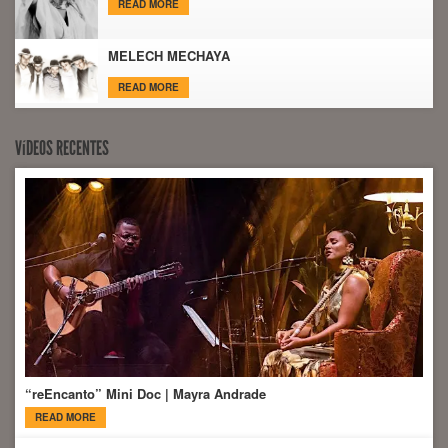
READ MORE
MELECH MECHAYA
READ MORE
VíDEOS RECENTES
“reEncanto” Mini Doc | Mayra Andrade
READ MORE