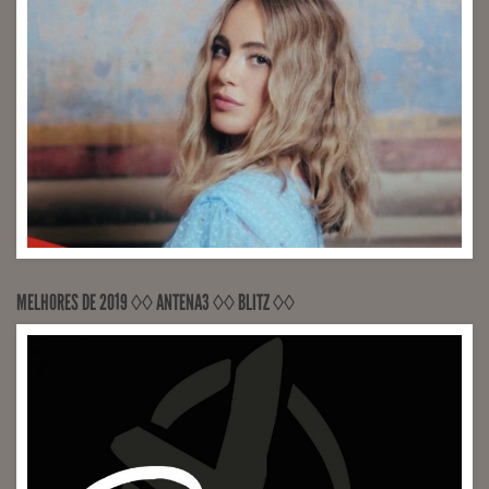
MELHORES DE 2019 ◊◊ ANTENA3 ◊◊ BLITZ ◊◊