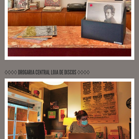
◊◊◊◊ DROGARIA CENTRAL LOJA DE DISCOS ◊◊◊◊