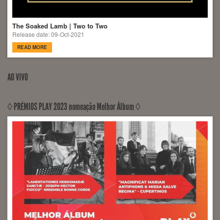
The Soaked Lamb | Two to Two
Release date: 09-Oct-2021
READ MORE
AO VIVO
◊ PRÉMIOS PLAY 2023 nomeação Melhor Álbum ◊