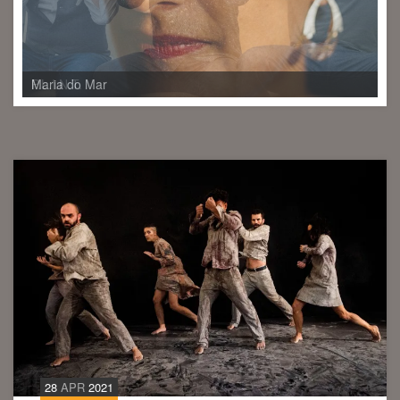
P.L.I.N.T.
28
APR
2021