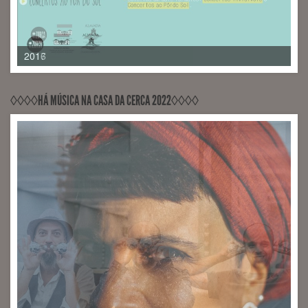
2017
◊◊◊◊HÁ MÚSICA NA CASA DA CERCA 2022◊◊◊◊