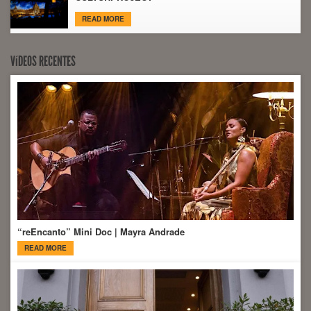
READ MORE
VíDEOS RECENTES
“reEncanto” Mini Doc | Mayra Andrade
READ MORE