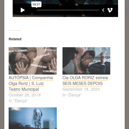
Related
AUTÓPSIA | Companhia
Cia OLGA RORIZ estreia
Olga Roriz | S. Luiz
SEIS MESES DEPOIS
Teatro Municipal
September 18, 2020
October 28, 2019
In "Dança"
In "Dança"