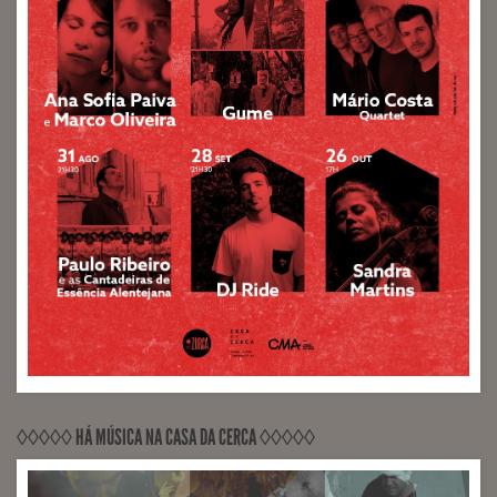
◊◊◊◊◊ HÁ MÚSICA NA CASA DA CERCA ◊◊◊◊◊