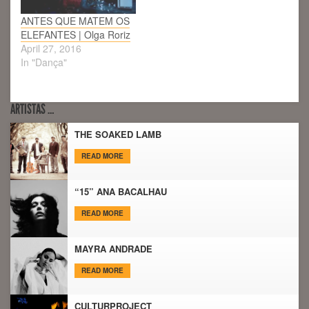
ANTES QUE MATEM OS
ELEFANTES | Olga Roriz
April 27, 2016
In "Dança"
ARTISTAS …
THE SOAKED LAMB
READ MORE
“15” ANA BACALHAU
READ MORE
MAYRA ANDRADE
READ MORE
CULTURPROJECT