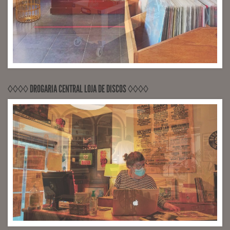
◊◊◊◊ DROGARIA CENTRAL LOJA DE DISCOS ◊◊◊◊