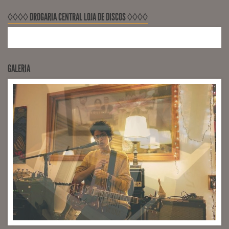
◊◊◊◊ DROGARIA CENTRAL LOJA DE DISCOS ◊◊◊◊
GALERIA