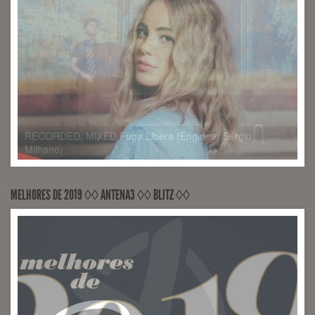
MELHORES DE 2019 ◊◊ ANTENA3 ◊◊ BLITZ ◊◊