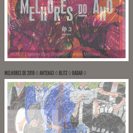
MELHORES DE 2016 ◊ ANTENA3 ◊ BLITZ ◊ RADAR ◊