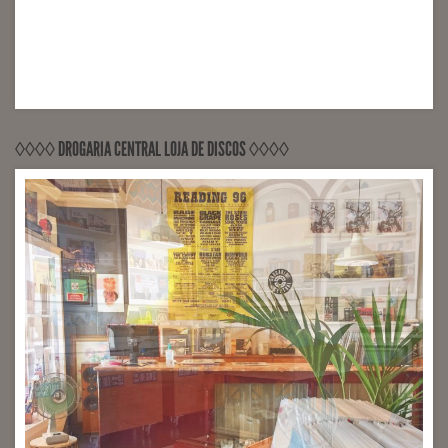
◊◊◊◊ DROGARIA CENTRAL LOJA DE DISCOS ◊◊◊◊