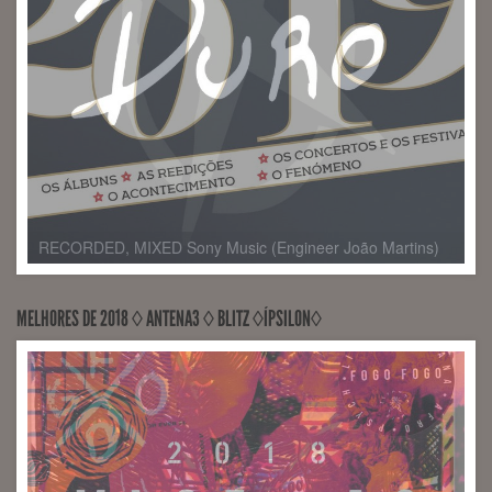
MELHORES DE 2018 ◊ ANTENA3 ◊ BLITZ ◊ÍPSILON◊