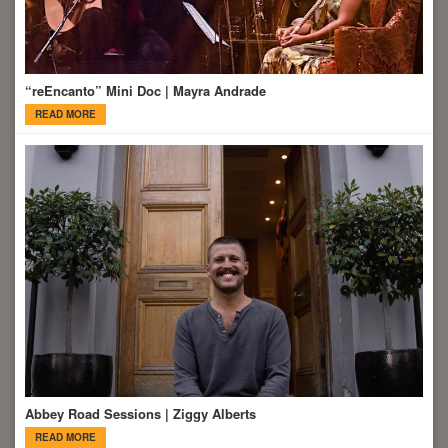
“reEncanto” Mini Doc | Mayra Andrade
READ MORE
Abbey Road Sessions | Ziggy Alberts
READ MORE