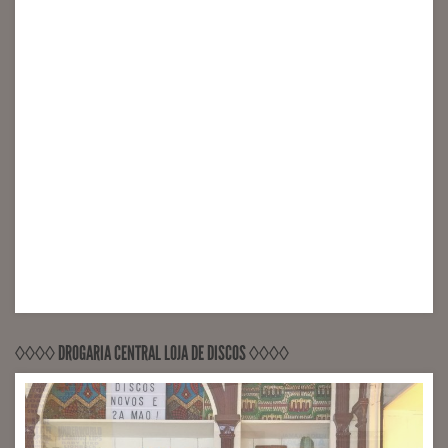
◊◊◊◊ DROGARIA CENTRAL LOJA DE DISCOS ◊◊◊◊