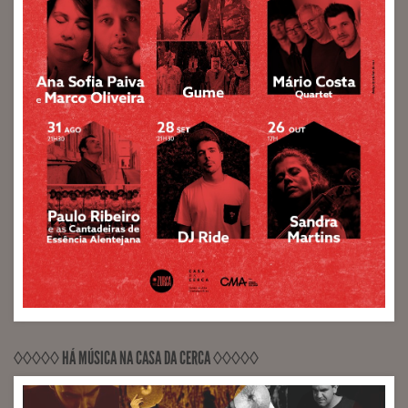
◊◊◊◊◊ HÁ MÚSICA NA CASA DA CERCA ◊◊◊◊◊