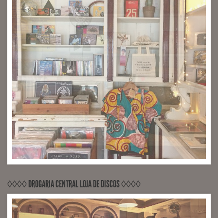
◊◊◊◊ DROGARIA CENTRAL LOJA DE DISCOS ◊◊◊◊