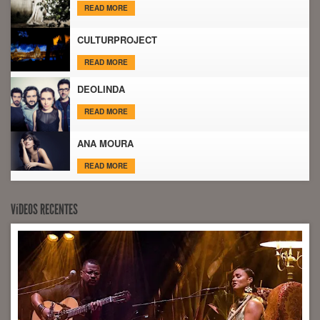
READ MORE
CULTURPROJECT
READ MORE
DEOLINDA
READ MORE
ANA MOURA
READ MORE
VíDEOS RECENTES