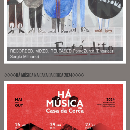
RECORDED, MIXED, RELEASED PontoZurca (Engineer
Sérgio Milhano)
◊◊◊◊HÁ MÚSICA NA CASA DA CERCA 2024◊◊◊◊