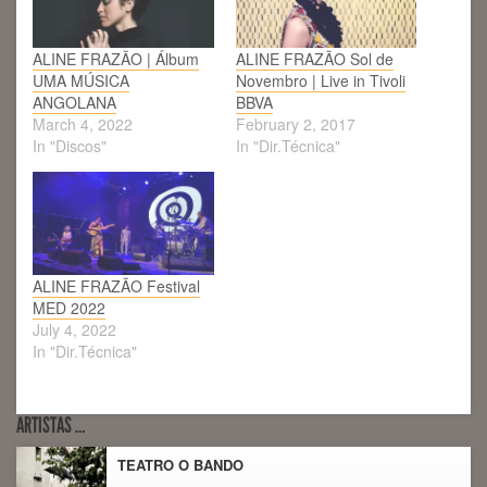
ALINE FRAZÃO | Álbum
ALINE FRAZÃO Sol de
UMA MÚSICA
Novembro | Live in Tivoli
ANGOLANA
BBVA
March 4, 2022
February 2, 2017
In "Discos"
In "Dir.Técnica"
ALINE FRAZÃO Festival
MED 2022
July 4, 2022
In "Dir.Técnica"
ARTISTAS …
TEATRO O BANDO