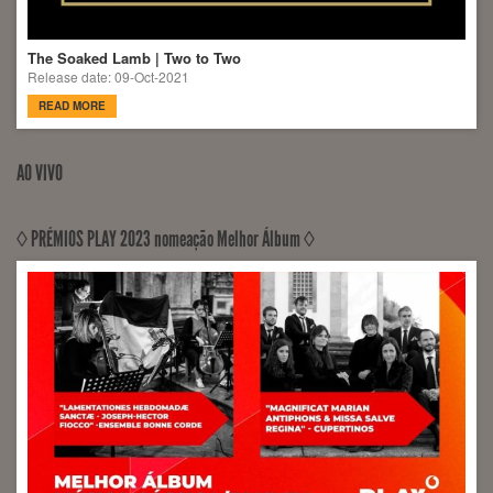
The Soaked Lamb | Two to Two
Release date: 09-Oct-2021
READ MORE
AO VIVO
◊ PRÉMIOS PLAY 2023 nomeação Melhor Álbum ◊