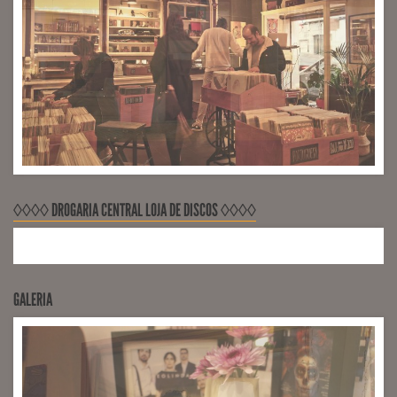
◊◊◊◊ DROGARIA CENTRAL LOJA DE DISCOS ◊◊◊◊
GALERIA