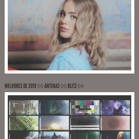
MELHORES DE 2019 ◊◊ ANTENA3 ◊◊ BLITZ ◊◊