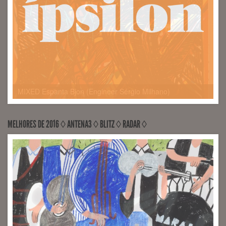
MELHORES DE 2016 ◊ ANTENA3 ◊ BLITZ ◊ RADAR ◊