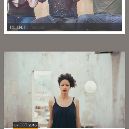
P.L.I.N.T.
07
OCT
2016