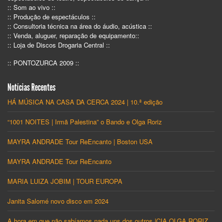
:: Som ao vivo ::
:: Produção de espectáculos ::
:: Consultoria técnica na área do áudio, acústica ::
:: Venda, aluguer, reparação de equipamento::
:: Loja de Discos Drogaria Central ::
:: PONTOZURCA 2009 ::
Notícias Recentes
HÁ MÚSICA NA CASA DA CERCA 2024 | 10.ª edição
“1001 NOITES | Irmã Palestina” o Bando e Olga Roriz
MAYRA ANDRADE Tour ReEncanto | Boston USA
MAYRA ANDRADE Tour ReEncanto
MARIA LUIZA JOBIM | TOUR EUROPA
Janita Salomé novo disco em 2024
A hora em que não sabíamos nada uns dos outros |CIA OLGA RORIZ