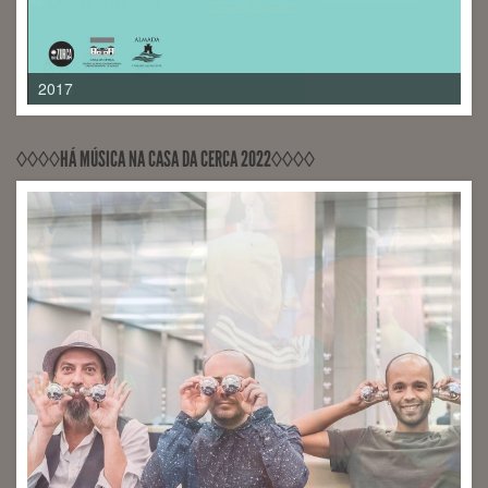
2017
◊◊◊◊HÁ MÚSICA NA CASA DA CERCA 2022◊◊◊◊