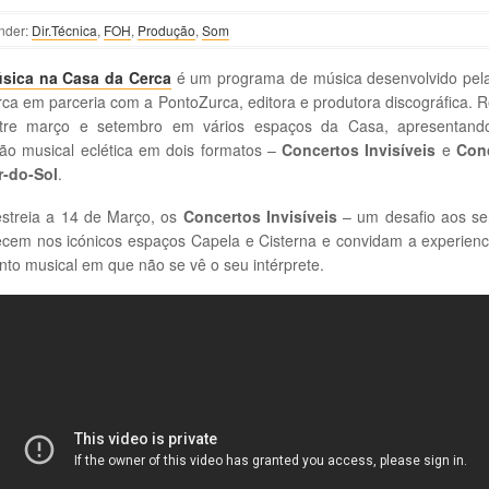
nder:
Dir.Técnica
,
FOH
,
Produção
,
Som
sica na Casa da Cerca
é um programa de música desenvolvido pel
ca em parceria com a PontoZurca, editora e produtora discográfica. R
tre março e setembro em vários espaços da Casa, apresentan
ão musical eclética em dois formatos –
Concertos Invisíveis
e
Con
r-do-Sol
.
streia a 14 de Março, os
Concertos Invisíveis
– um desafio aos sen
ecem nos icónicos espaços Capela e Cisterna e convidam a experienc
o musical em que não se vê o seu intérprete.