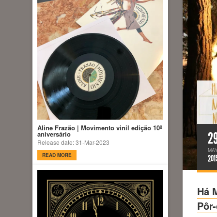
Aline Frazão | Movimento vinil edição 10º
2
aniversário
Release date: 31-Mar-2023
MA
READ MORE
201
Há M
Pôr-