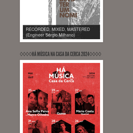
RECORDED, MIXED, RELEASED
RECORDED, MIXED, MASTERED
PontoZurca (Engineer Sérgio
(Engineer Sérgio Milhano)
Milhano)
◊◊◊◊HÁ MÚSICA NA CASA DA CERCA 2024◊◊◊◊