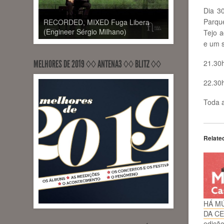
Dia 3
Parque
RECORDED, MIXED Fuga Libera
(Engineer Sérgio Milhano)
Tejo 
e um s
MELHORES DE 2019 ◊◊ ANTENA3 ◊◊ BLITZ ◊◊
21.30
22.30
Toda 
Relate
HÁ M
DA CE
ediçã