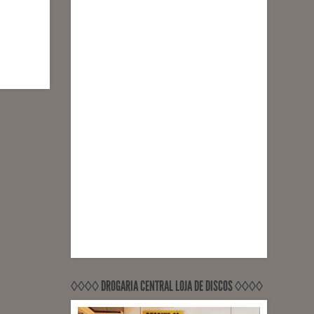
◊◊◊◊ DROGARIA CENTRAL LOJA DE DISCOS ◊◊◊◊