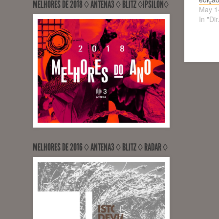
MELHORES DE 2018 ◊ ANTENA3 ◊ BLITZ ◊ÍPSILON◊
May 1
In "Di
MELHORES DE 2016 ◊ ANTENA3 ◊ BLITZ ◊ RADAR ◊