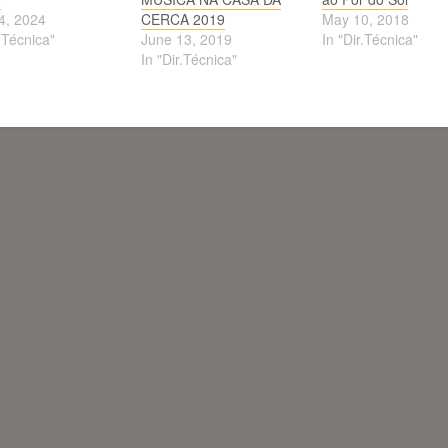
4, 2024
CERCA 2019
May 10, 2018
r.Técnica"
June 13, 2019
In "Dir.Técnica"
In "Dir.Técnica"