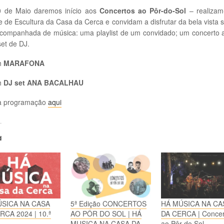
0 de Maio daremos início aos
Concertos ao Pôr-do-Sol
– realizam
 de Escultura da Casa da Cerca e convidam a disfrutar da bela vista 
acompanhada de música: uma playlist de um convidado; um concerto a
et de DJ.
h
MARAFONA
h
DJ set ANA BACALHAU
a programação
aqui
d
ÚSICA NA CASA
5ª Edição CONCERTOS
HÁ MÚSICA NA CA
RCA 2024 | 10.ª
AO PÔR DO SOL | HÁ
DA CERCA | Concer
o
MUSICA NA CASA DA
ao Pôr do Sol