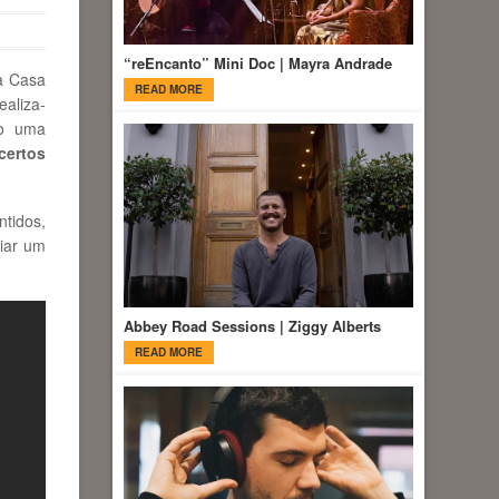
“reEncanto” Mini Doc | Mayra Andrade
a Casa
READ MORE
ealiza-
do uma
certos
tidos,
iar um
Abbey Road Sessions | Ziggy Alberts
READ MORE