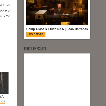
-se no
sobre o
o vivo
Philip Glass’s Etude No.6 | João Barradas
READ MORE
PONTO DE ESCUTA
SA
tos