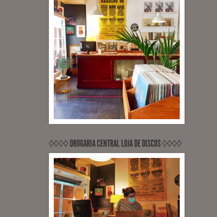
◊◊◊◊ DROGARIA CENTRAL LOJA DE DISCOS ◊◊◊◊