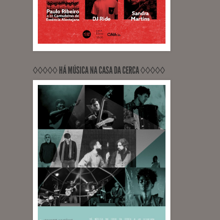
◊◊◊◊◊ HÁ MÚSICA NA CASA DA CERCA ◊◊◊◊◊