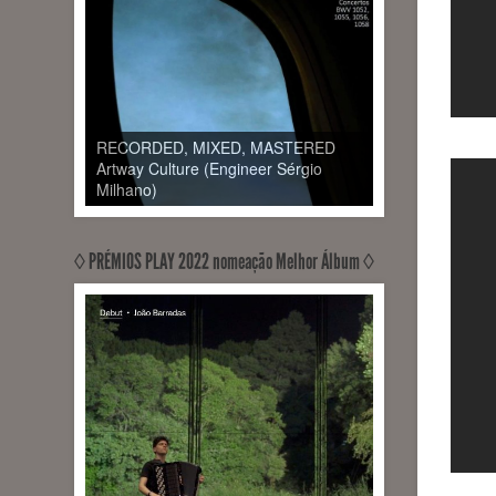
RECORDED, MIXED, MASTERED
Artway Culture (Engineer Sérgio
Milhano)
◊ PRÉMIOS PLAY 2022 nomeação Melhor Álbum ◊