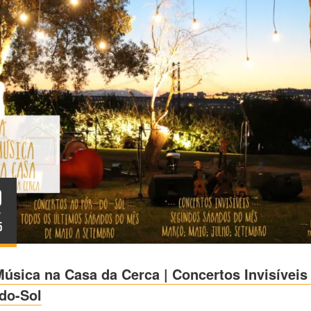
9
Y
5
úsica na Casa da Cerca | Concertos Invisíveis
do-Sol