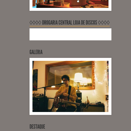
◊◊◊◊ DROGARIA CENTRAL LOJA DE DISCOS ◊◊◊◊
GALERIA
DESTAQUE