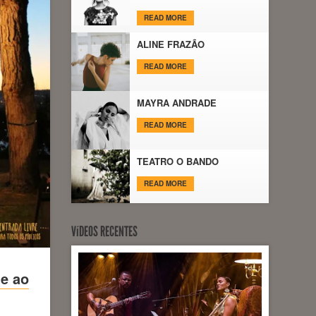
READ MORE
ALINE FRAZÃO
READ MORE
MAYRA ANDRADE
READ MORE
TEATRO O BANDO
READ MORE
VíDEOS RECENTES
 e ao