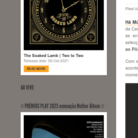
Filed U
Há Mú
da Cer
se en
selecç
ao Pô
The Soaked Lamb | Two to Two
Com e
Release date: 09-Oct-2021
acont
READ MORE
moment
AO VIVO
◊ PRÉMIOS PLAY 2023 nomeação Melhor Álbum ◊