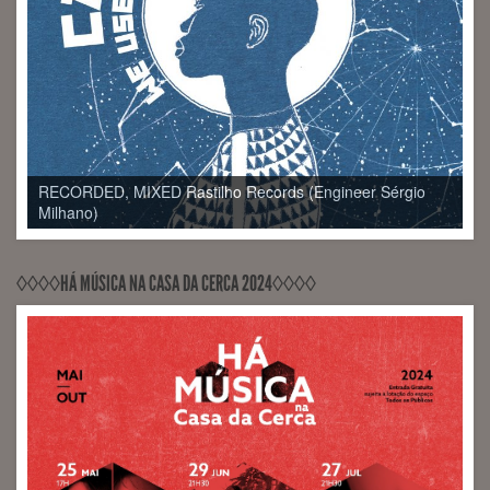
RECORDED, MIXED, RELEASED PontoZurca (Engineer
Sérgio Milhano)
◊◊◊◊HÁ MÚSICA NA CASA DA CERCA 2024◊◊◊◊