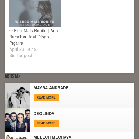
O Erro Mais Bonito | Ana
Bacalhau feat Diogo
Piçarra
April 23, 2019
Similar post
ARTISTAS …
MAYRA ANDRADE
READ MORE
DEOLINDA
READ MORE
MELECH MECHAYA