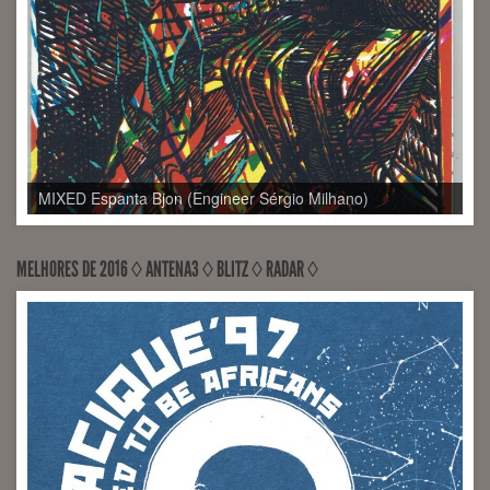
MELHORES DE 2016 ◊ ANTENA3 ◊ BLITZ ◊ RADAR ◊