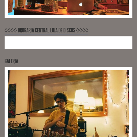
◊◊◊◊ DROGARIA CENTRAL LOJA DE DISCOS ◊◊◊◊
GALERIA