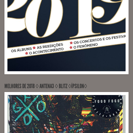
RECORDED, MIXED Sony Music (Engineer João Martins)
MELHORES DE 2018 ◊ ANTENA3 ◊ BLITZ ◊ÍPSILON◊