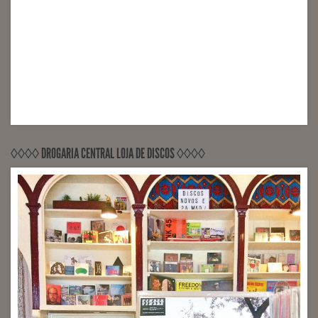
◊◊◊◊ DROGARIA CENTRAL LOJA DE DISCOS ◊◊◊◊