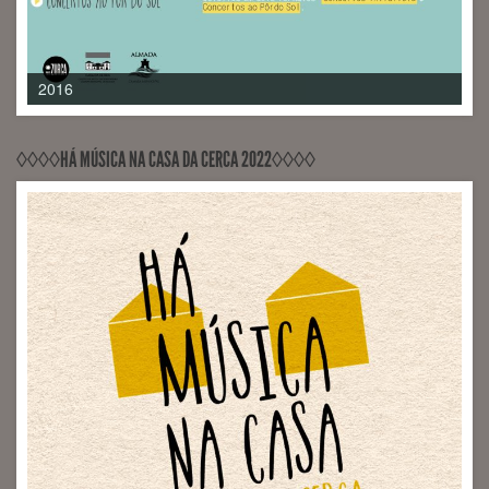
2017
◊◊◊◊HÁ MÚSICA NA CASA DA CERCA 2022◊◊◊◊