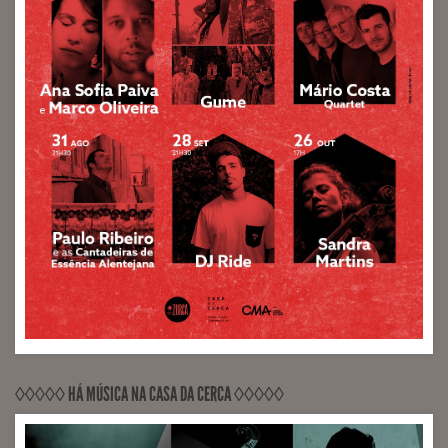
◊◊◊◊◊ HÁ MÚSICA NA CASA DA CERCA ◊◊◊◊◊