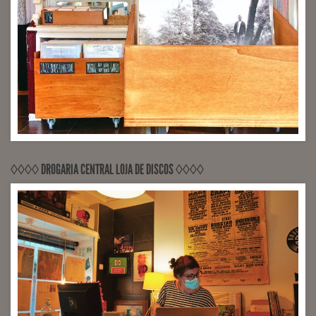
◊◊◊◊ DROGARIA CENTRAL LOJA DE DISCOS ◊◊◊◊