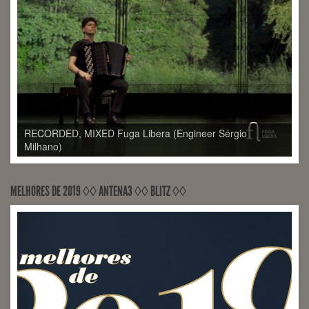
MELHORES DE 2019 ◊◊ ANTENA3 ◊◊ BLITZ ◊◊