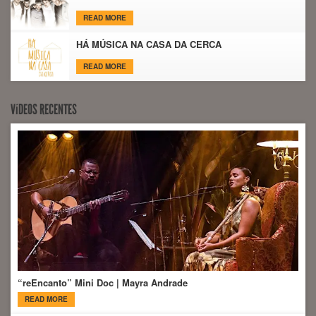
READ MORE
HÁ MÚSICA NA CASA DA CERCA
READ MORE
VíDEOS RECENTES
“reEncanto” Mini Doc | Mayra Andrade
READ MORE