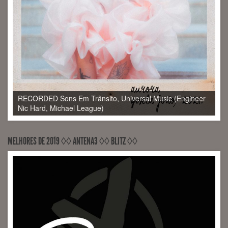
MELHORES DE 2019 ◊◊ ANTENA3 ◊◊ BLITZ ◊◊