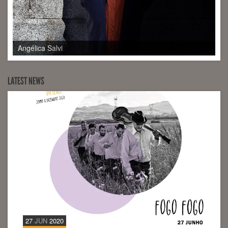
P.L.I.N.T.
LATEST NEWS
27
JUN
2020