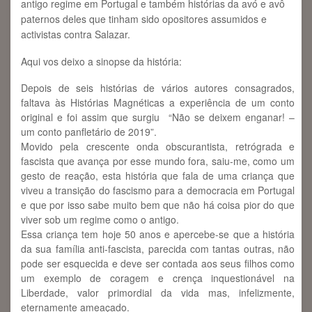
antigo regime em Portugal e também histórias da avó e avô
paternos deles que tinham sido opositores assumidos e
activistas contra Salazar.
Aqui vos deixo a sinopse da história:
Depois de seis histórias de vários autores consagrados,
faltava às Histórias Magnéticas a experiência de um conto
original e foi assim que surgiu
“Não se deixem enganar! –
um conto panfletário de 2019”.
Movido pela crescente onda obscurantista, retrógrada e
fascista que avança por esse mundo fora, saiu-me, como um
gesto de reação, esta história que fala de uma criança que
viveu a transição do fascismo para a democracia em Portugal
e que por isso sabe muito bem que não há coisa pior do que
viver sob um regime como o antigo.
Essa criança tem hoje 50 anos e apercebe-se que a história
da sua família anti-fascista, parecida com tantas outras, não
pode ser esquecida e deve ser contada aos seus filhos como
um exemplo de coragem e crença inquestionável na
Liberdade, valor primordial da vida mas, infelizmente,
eternamente ameaçado.