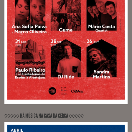
◊◊◊◊◊ HÁ MÚSICA NA CASA DA CERCA ◊◊◊◊◊