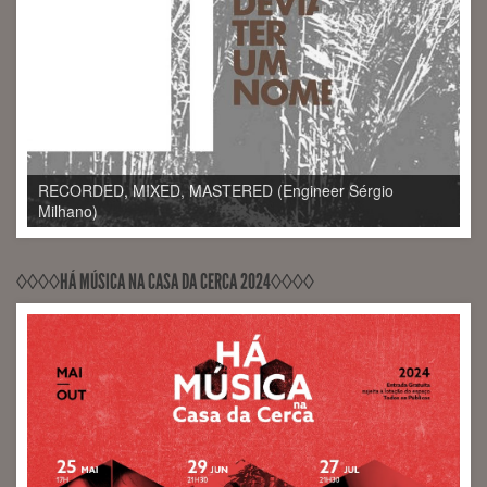
RECORDED, MIXED, RELEASED PontoZurca (Engineer
Sérgio Milhano)
◊◊◊◊HÁ MÚSICA NA CASA DA CERCA 2024◊◊◊◊