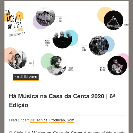
18
JUN
2020
Há Música na Casa da Cerca 2020 | 6ª
Edição
Filed Under:
Dir.Técnica
,
Produção
,
Som
O Ciclo
Há Música na Casa da Cerca
é desenvolvido desde