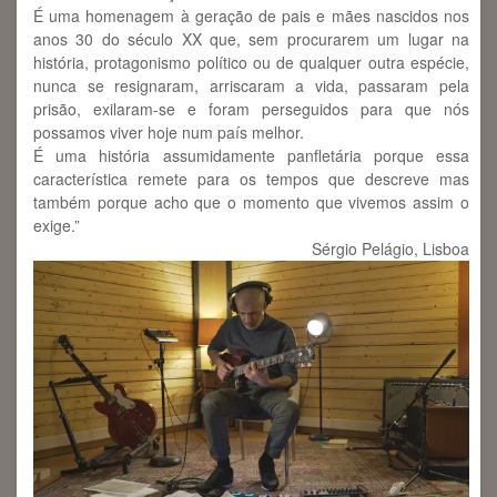
É uma homenagem à geração de pais e mães nascidos nos
anos 30 do século XX que, sem procurarem um lugar na
história, protagonismo político ou de qualquer outra espécie,
nunca se resignaram, arriscaram a vida, passaram pela
prisão, exilaram-se e foram perseguidos para que nós
possamos viver hoje num país melhor.
É uma história assumidamente panfletária porque essa
característica remete para os tempos que descreve mas
também porque acho que o momento que vivemos assim o
exige.”
Sérgio Pelágio, Lisboa