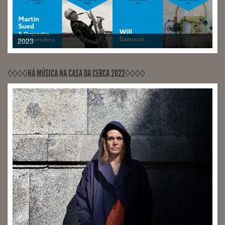
2015
◊◊◊◊HÁ MÚSICA NA CASA DA CERCA 2022◊◊◊◊