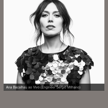
Mayra Andrade ReEncanto ao Vivo (Engineer Sérgio Milhano)