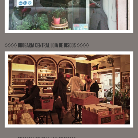
◊◊◊◊ DROGARIA CENTRAL LOJA DE DISCOS ◊◊◊◊