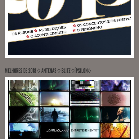
MELHORES DE 2018 ◊ ANTENA3 ◊ BLITZ ◊ÍPSILON◊