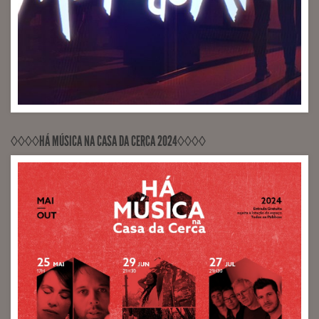
RECORDED, MIXED, RELEASED PontoZurca (Engineer
Sérgio Milhano)
◊◊◊◊HÁ MÚSICA NA CASA DA CERCA 2024◊◊◊◊