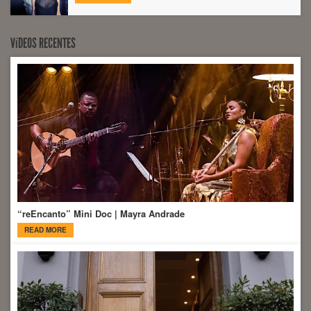
VíDEOS RECENTES
“reEncanto” Mini Doc | Mayra Andrade
READ MORE