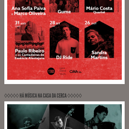
◊◊◊◊◊ HÁ MÚSICA NA CASA DA CERCA ◊◊◊◊◊