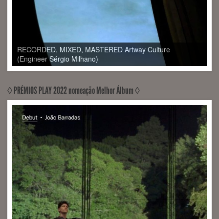
◊ PRÉMIOS PLAY 2022 nomeação Melhor Álbum ◊