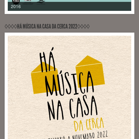
2017
◊◊◊◊HÁ MÚSICA NA CASA DA CERCA 2022◊◊◊◊