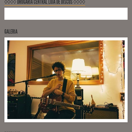
◊◊◊◊ DROGARIA CENTRAL LOJA DE DISCOS ◊◊◊◊
GALERIA
ADDITIONAL VOCALS RECORDINGS LadoB Records
(Engineer Sérgio Milhano)