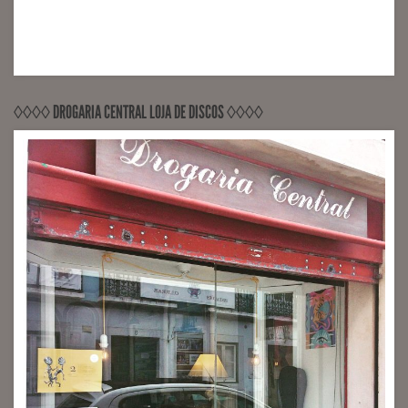
◊◊◊◊ DROGARIA CENTRAL LOJA DE DISCOS ◊◊◊◊