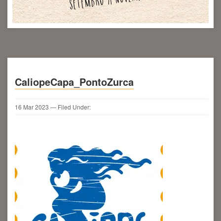
Maria do Mar
CaliopeCapa_PontoZurca
16
Mar
2023
— Filed Under: