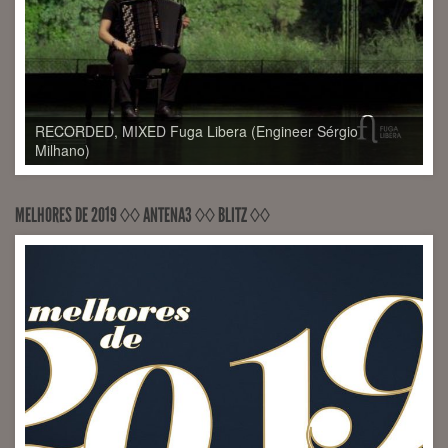
MELHORES DE 2019 ◊◊ ANTENA3 ◊◊ BLITZ ◊◊