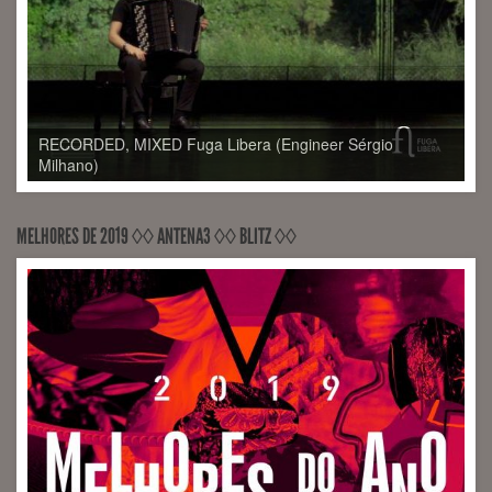
MELHORES DE 2019 ◊◊ ANTENA3 ◊◊ BLITZ ◊◊