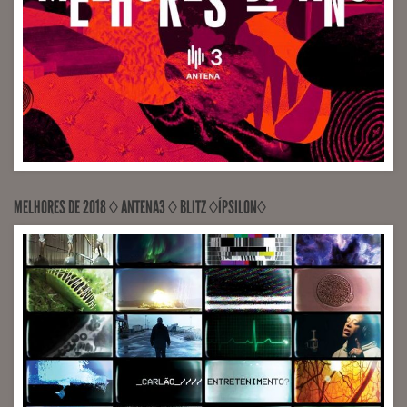
RECORDED, MIXED Sony Music (Engineer João Martins)
MELHORES DE 2018 ◊ ANTENA3 ◊ BLITZ ◊ÍPSILON◊