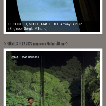
◊ PRÉMIOS PLAY 2022 nomeação Melhor Álbum ◊