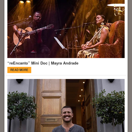
“reEncanto” Mini Doc | Mayra Andrade
READ MORE