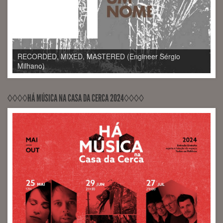
RECORDED, MIXED, RELEASED PontoZurca (Engineer
RECORDED, MIXED Rastilho Records (Engineer Sérgio
Sérgio Milhano)
Milhano)
◊◊◊◊HÁ MÚSICA NA CASA DA CERCA 2024◊◊◊◊