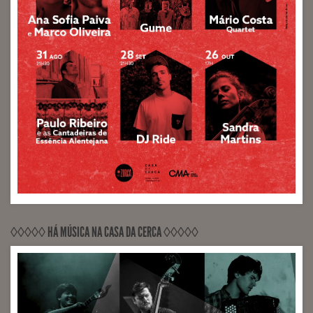
◊◊◊◊◊ HÁ MÚSICA NA CASA DA CERCA ◊◊◊◊◊