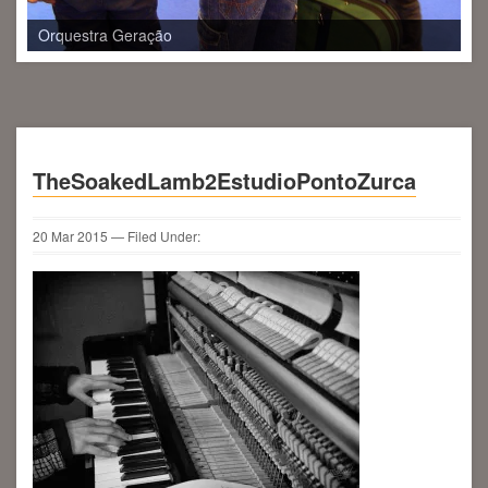
TheSoakedLamb2EstudioPontoZurca
20
Mar
2015
— Filed Under: