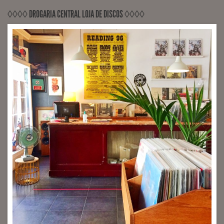
◊◊◊◊ DROGARIA CENTRAL LOJA DE DISCOS ◊◊◊◊