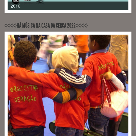
2017
◊◊◊◊HÁ MÚSICA NA CASA DA CERCA 2022◊◊◊◊