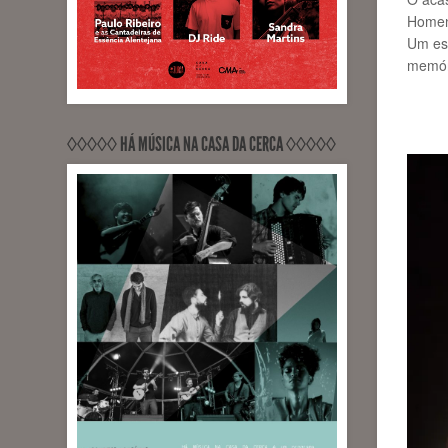
Homens
Um esp
memóri
◊◊◊◊◊ HÁ MÚSICA NA CASA DA CERCA ◊◊◊◊◊