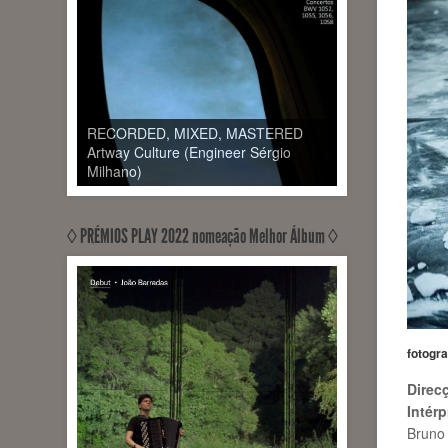
RECORDED, MIXED, MASTERED
Artway Culture (Engineer Sérgio
Milhano)
◊ PRÉMIOS PLAY 2022 nomeação Melhor Álbum ◊
fotogra
Direc
Intérp
Bruno