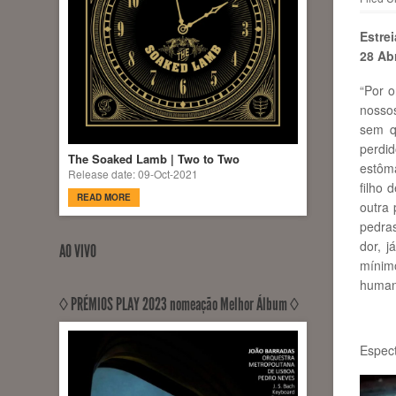
Estre
28 Abr
“Por o
nossos
sem q
perdi
The Soaked Lamb | Two to Two
estôma
Release date: 09-Oct-2021
filho 
READ MORE
outra
pedra
dor, j
AO VIVO
mínim
human
◊ PRÉMIOS PLAY 2023 nomeação Melhor Álbum ◊
Espec