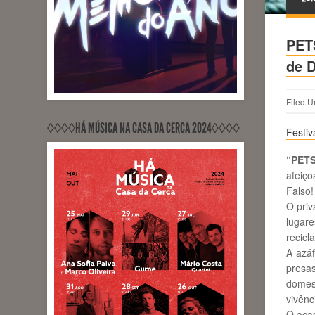
PETS
RECORDED, MIXED, RELEASED
de 
PontoZurca (Engineer Sérgio
Milhano)
Filed U
◊◊◊◊HÁ MÚSICA NA CASA DA CERCA 2024◊◊◊◊
Festiv
“PET
afeiço
Falso!
O priv
lugar
recicl
A azáf
presa
domes
vivênc
O acas