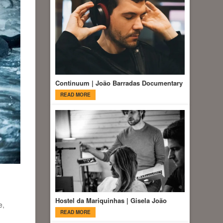
Continuum | João Barradas Documentary
READ MORE
Hostel da Mariquinhas | Gisela João
e,
READ MORE