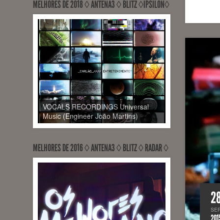
MELHORES DE 2018 ◊ ANTENA3 ◊ BLITZ ◊ÍPSILON◊
VOCALS RECORDINGS Universal
Music (Engineer João Martins)
MELHORES DE 2016 ◊ ANTENA3 ◊ BLITZ ◊ RADAR ◊
2
SE
201