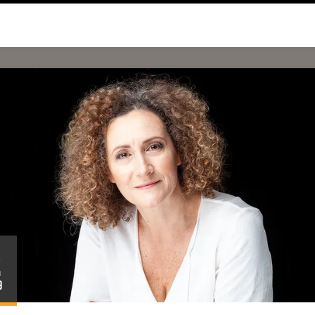
8
B
9