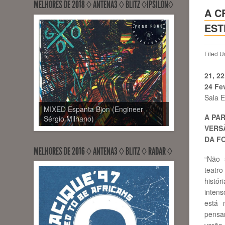
MELHORES DE 2018 ◊ ANTENA3 ◊ BLITZ ◊ÍPSILON◊
A C
EST
Filed U
21, 22
24 Fe
Sala E
MIXED Espanta Bjon (Engineer
A PA
Sérgio Milhano)
VERS
DA F
MELHORES DE 2016 ◊ ANTENA3 ◊ BLITZ ◊ RADAR ◊
“Não 
teatr
histó
intens
está 
pensam
verão,