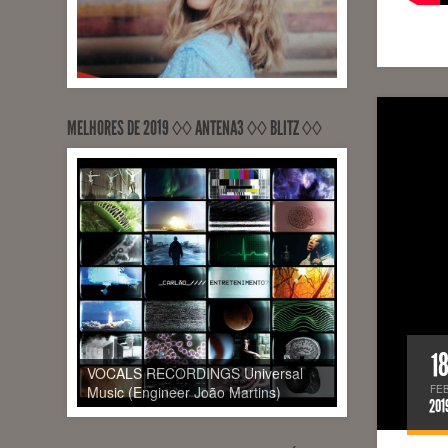
RECORDED Sons Em Trânsito,
Universal Music (Engineer Nic Hard,
Michael League)
MELHORES DE 2019 ◊◊ ANTENA3 ◊◊ BLITZ ◊◊
1
VOCALS RECORDINGS Universal
FE
Music (Engineer João Martins)
201