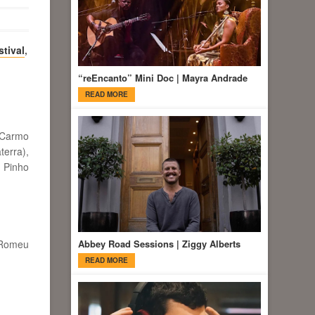
tival
,
“reEncanto” Mini Doc | Mayra Andrade
READ MORE
 Carmo
erra),
e Pinho
Romeu
Abbey Road Sessions | Ziggy Alberts
READ MORE