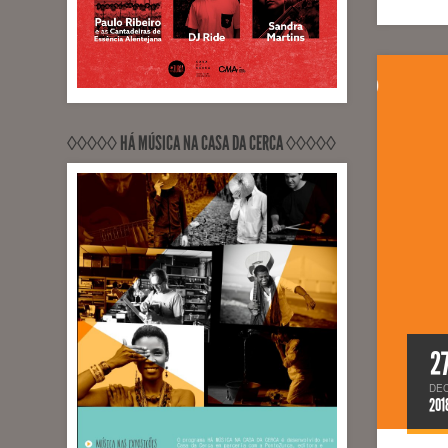
◊◊◊◊◊ HÁ MÚSICA NA CASA DA CERCA ◊◊◊◊◊
2
DE
201