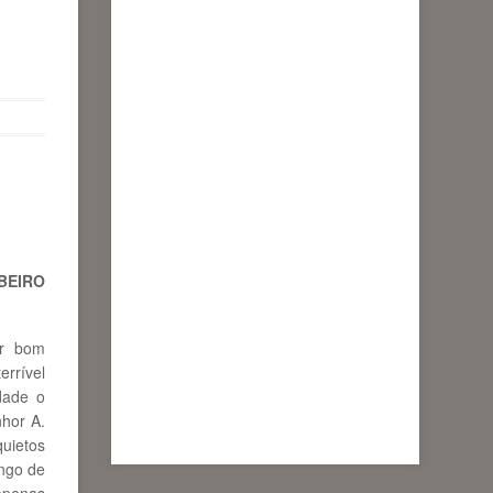
BEIRO
er bom
rrível
dade o
nhor A.
uietos
ingo de
 apenas