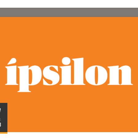
7
C
8