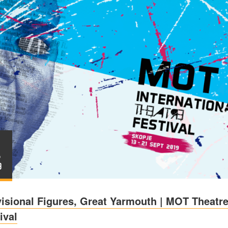
P
9
isional Figures, Great Yarmouth | MOT Theatr
ival