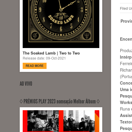
Filed U
Provi
Encen
Produz
The Soaked Lamb | Two to Two
Intérp
Release date: 09-Oct-2021
Ferre
READ MORE
Richar
(Portu
Conce
AO VIVO
Uma id
Pesqu
◊ PRÉMIOS PLAY 2023 nomeação Melhor Álbum ◊
Work
Runa 
Assis
Texto
Pesqu