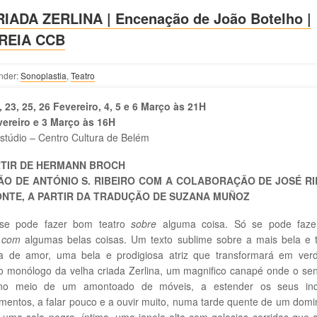
RIADA ZERLINA | Encenação de João Botelho |
REIA CCB
nder:
Sonoplastia
,
Teatro
, 23, 25, 26 Fevereiro,
4, 5 e 6 Março às 21H
vereiro e 3 Março às 16H
stúdio – Centro Cultura de Belém
RTIR DE HERMANN BROCH
ÃO DE ANTÓNIO S. RIBEIRO COM A COLABORAÇÃO DE JOSÉ RI
ONTE, A PARTIR DA TRADUÇÃO DE SUZANA MUÑOZ
se pode fazer bom teatro
sobre
alguma coisa. Só se pode faz
o
com
algumas belas coisas. Um texto sublime sobre a mais bela e te
ria de amor, uma bela e prodigiosa atriz que transformará em ver
o monólogo da velha criada Zerlina, um magnifico canapé onde o se
no meio de um amontoado de móveis, a estender os seus inq
entos, a falar pouco e a ouvir muito, numa tarde quente de um dom
 uma sala negra, íntima, uma janela alta com gelosias corridas que