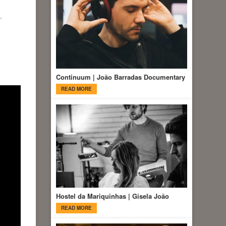
.
Continuum | João Barradas Documentary
READ MORE
Hostel da Mariquinhas | Gisela João
READ MORE