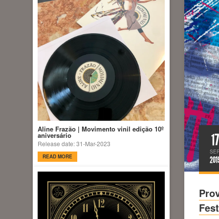
Aline Frazão | Movimento vinil edição 10º
17
aniversário
Release date: 31-Mar-2023
SE
READ MORE
201
Prov
Fest