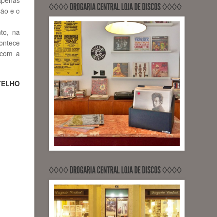
◊◊◊◊ DROGARIA CENTRAL LOJA DE DISCOS ◊◊◊◊
ção e o
to, na
contece
 com a
TELHO
◊◊◊◊ DROGARIA CENTRAL LOJA DE DISCOS ◊◊◊◊