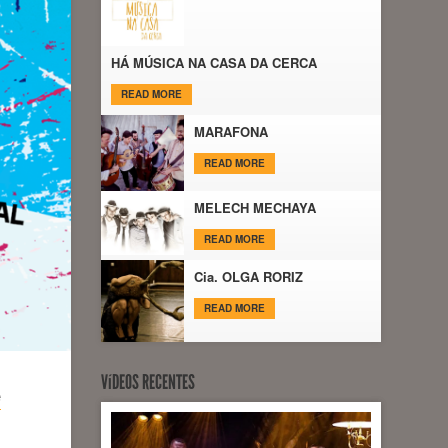
HÁ MÚSICA NA CASA DA CERCA
READ MORE
MARAFONA
READ MORE
MELECH MECHAYA
READ MORE
Cia. OLGA RORIZ
READ MORE
VíDEOS RECENTES
e