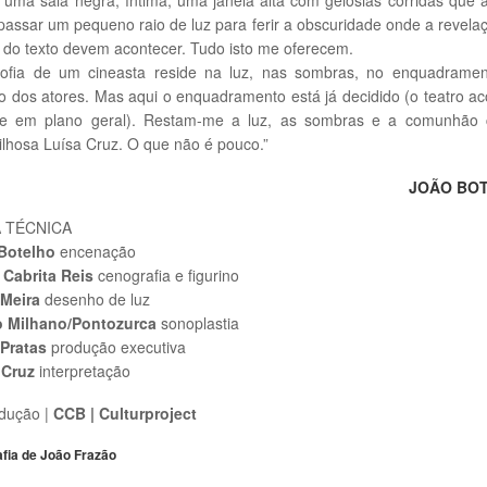
passar um pequeno raio de luz para ferir a obscuridade onde a revela
o do texto devem acontecer. Tudo isto me oferecem.
osofia de um cineasta reside na luz, nas sombras, no enquadramen
o dos atores. Mas aqui o enquadramento está já decidido (o teatro a
e em plano geral). Restam-me a luz, as sombras e a comunhão
lhosa Luísa Cruz. O que não é pouco.”
JOÃO BO
A TÉCNICA
Botelho
encenação
 Cabrita Reis
cenografia e figurino
Meira
desenho de luz
o Milhano/Pontozurca
sonoplastia
Pratas
produção executiva
 Cruz
interpretação
dução |
CCB | Culturproject
afia de João Frazão