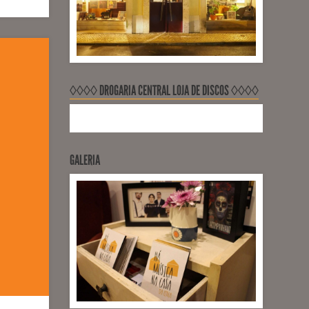
◊◊◊◊ DROGARIA CENTRAL LOJA DE DISCOS ◊◊◊◊
GALERIA