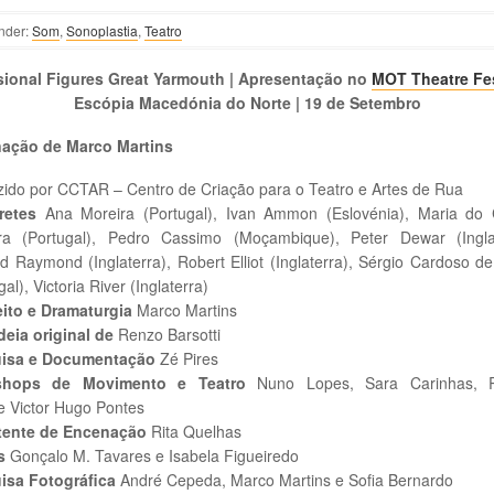
nder:
Som
,
Sonoplastia
,
Teatro
sional Figures Great Yarmouth | Apresentação no
MOT Theatre Fes
Escópia Macedónia do Norte | 19 de Setembro
ação de Marco Martins
ido por CCTAR – Centro de Criação para o Teatro e Artes de Rua
retes
Ana Moreira (Portugal), Ivan Ammon (Eslovénia), Maria do
ira (Portugal), Pedro Cassimo (Moçambique), Peter Dewar (Inglat
d Raymond (Inglaterra), Robert Elliot (Inglaterra), Sérgio Cardoso d
gal), Victoria River (Inglaterra)
ito e Dramaturgia
Marco Martins
eia original
de
Renzo Barsotti
isa e Documentação
Zé Pires
shops de Movimento e Teatro
Nuno Lopes, Sara Carinhas, 
e Victor Hugo Pontes
tente de Encenação
Rita Quelhas
s
Gonçalo M. Tavares e Isabela Figueiredo
isa Fotográfica
André Cepeda, Marco Martins e Sofia Bernardo