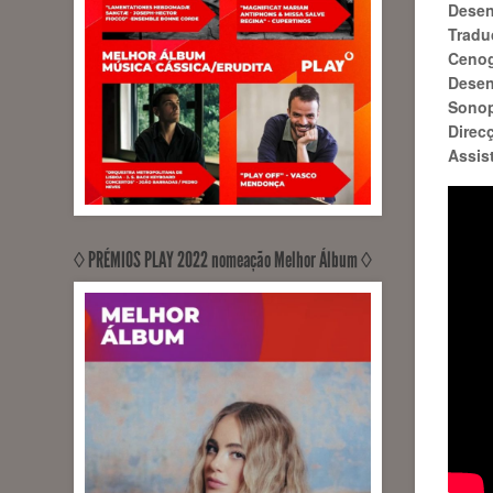
Desen
Tradu
Cenog
Desen
Sonop
Direc
RECORDED, MIXED, MASTERED
Assis
Artway Culture (Engineer Sérgio
Milhano)
◊ PRÉMIOS PLAY 2022 nomeação Melhor Álbum ◊