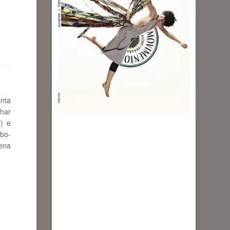
onta
nhar
) e
abo-
tena