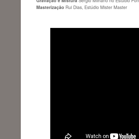
Gravação e Mistura
Sérgio Milhano no Estúdio Po
Masterização
Rui Dias, Estúdio Mister Master