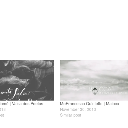
lomé | Valsa dos Poetas
MoFrancesco Quintetto | Maloca
2018
November 30, 2013
ost
Similar post