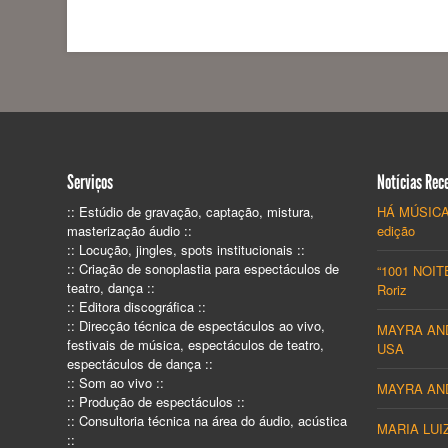
Serviços
Notícias Rec
:: Estúdio de gravação, captação, mistura,
HÁ MÚSICA
masterização áudio ::
edição
:: Locução, jingles, spots institucionais ::
:: Criação de sonoplastia para espectáculos de
“1001 NOITE
teatro, dança ::
Roriz
:: Editora discográfica ::
:: Direcção técnica de espectáculos ao vivo,
MAYRA ANDR
festivais de música, espectáculos de teatro,
USA
espectáculos de dança ::
:: Som ao vivo ::
MAYRA AND
:: Produção de espectáculos ::
:: Consultoria técnica na área do áudio, acústica
MARIA LUI
::